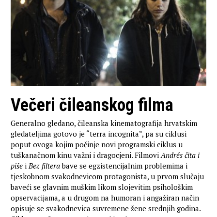
Večeri čileanskog filma
Generalno gledano, čileanska kinematografija hrvatskim
gledateljima gotovo je “terra incognita”, pa su ciklusi
poput ovoga kojim počinje novi programski ciklus u
tuškanačnom kinu važni i dragocjeni. Filmovi
Andrés čita i
piše
i
Bez filtera
bave se egzistencijalnim problemima i
tjeskobnom svakodnevicom protagonista, u prvom slučaju
baveći se glavnim muškim likom slojevitim psihološkim
opservacijama, a u drugom na humoran i angažiran način
opisuje se svakodnevica suvremene žene srednjih godina.