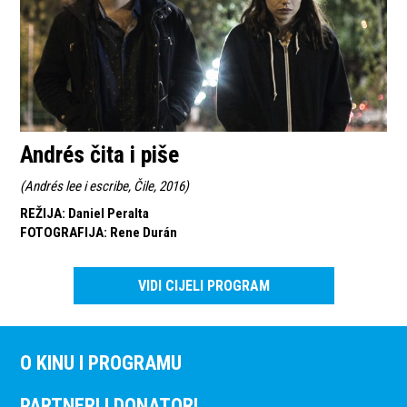
Andrés čita i piše
(
Andrés lee i escribe, Čile, 2016
)
REŽIJA
:
Daniel Peralta
FOTOGRAFIJA
:
Rene Durán
VIDI CIJELI PROGRAM
O KINU I PROGRAMU
PARTNERI I DONATORI