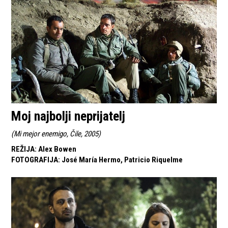
Moj najbolji neprijatelj
(
Mi mejor enemigo, Čile, 2005
)
REŽIJA
:
Alex Bowen
FOTOGRAFIJA
:
José María Hermo, Patricio Riquelme