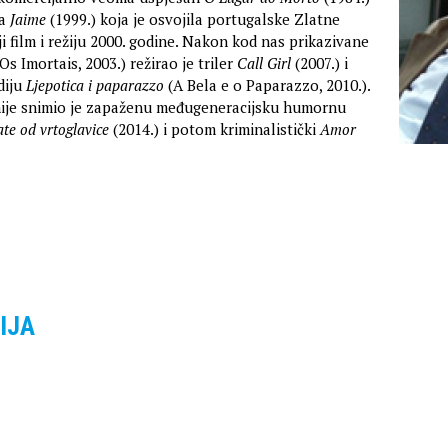
ma
Jaime
(1999.) koja je osvojila portugalske Zlatne
i film i režiju 2000. godine. Nakon kod nas prikazivane
Os Imortais, 2003.) režirao je triler
Call Girl
(2007.) i
diju
Ljepotica i paparazzo
(A Bela e o Paparazzo, 2010.).
nije snimio je zapaženu međugeneracijsku humornu
te od vrtoglavice
(2014.) i potom kriminalistički
Amor
IJA