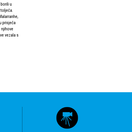
borili u
toljeća.
alarranhe,
u prisjeća
 njihove
sve vezala s