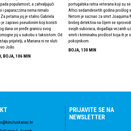
opada popularnost, a zahvaljujući
portugalska ratna veterana koji su se 
pi i paparazzima nema nimalo
Africi sedamdesetih godina prošlog s
. Za petama joj je stalno Gabriela
Netom je saznao za smrt Joaquima M
 je zapravo pseudonim koji koristi
bivšeg detektiva na čijem se sprovod
og dana on pređe granicu svog
svojih suboraca, događaja vezanih uz
pomogne joj u sukobu s taksistom. Od
smrti i kriminalnu prošlost koja ih je 
taju prijatelji, a Mariana ni ne sluti
pokojnikom.
avo João.
BOJA, 130 MIN
, BOJA, 106 MIN
KT
PRIJAVITE SE NA
NEWSLETTER
fo@kinotuskanac.hr