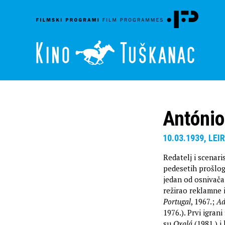
António
10.03.1939, LEI
Redatelj i scenari
pedesetih prošlog
jedan od osnivač
režirao reklamne 
Portugal
, 1967.;
Ad
1976.). Prvi igrani
su
Oxalá
(1981.) 