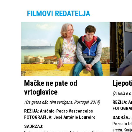
FILMOVI REDATELJA
Mačke ne pate od
Ljepot
vrtoglavice
(
A Bela e o
(
Os gatos não têm vertigens, Portugal, 2014
)
REŽIJA
:
A
FOTOGRA
REŽIJA
:
António-Pedro Vasconcelos
FOTOGRAFIJA
:
José António Loureiro
SADRŽAJ
:
Poznatu tel
SADRŽAJ
:
sreća. Karij