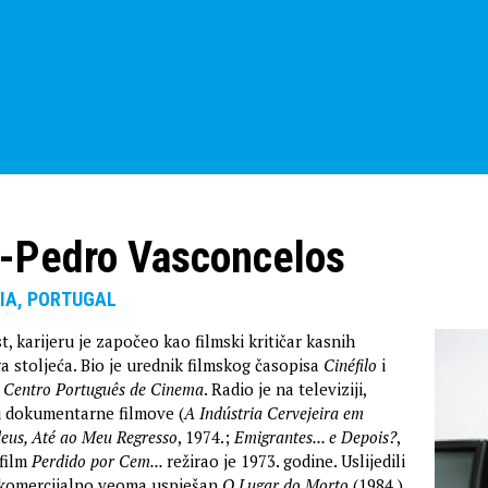
-Pedro Vasconcelos
RIA, PORTUGAL
st, karijeru je započeo kao filmski kritičar kasnih
a stoljeća. Bio je urednik filmskog časopisa
Cinéfilo
i
a
Centro Português de Cinema
. Radio je na televiziji,
i dokumentarne filmove (
A Indústria Cervejeira em
eus, Até ao Meu Regresso
, 1974.;
Emigrantes... e Depois?
,
 film
Perdido por Cem...
režirao je 1973. godine. Uslijedili
i komercijalno veoma uspješan
O Lugar do Morto
(1984.)