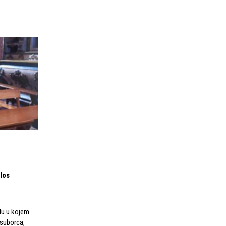
los
lu u kojem
 suborca,