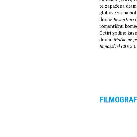
te zapažena dra
globuse za najbolj
drame
Besmrtnici
(
romantičnu kome
Četiri godine kas
dramu
Mačke ne pa
Impossível
(2015.).
FILMOGRAF