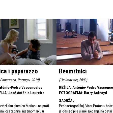
ica i paparazzo
Besmrtnici
 Paparazzo, Portugal, 2010
)
(
Os Imortais, 2003
)
ntónio-Pedro Vasconcelos
REŽIJA
:
António-Pedro Vasconce
FIJA
:
José António Loureiro
FOTOGRAFIJA
:
Barry Ackroyd
SADRŽAJ
:
evizijsku glumicu Marianu ne prati
Pedesetogodišnji Vitor Pratas u hote
era joj stagnira, njezinom liku u
je odsjeo pije u ime sjećanja na četiri