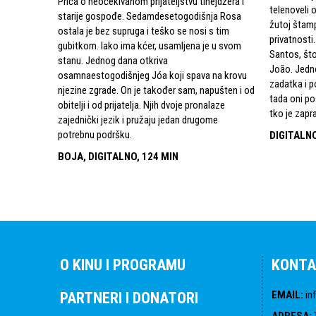
Priča o neočekivanom prijateljstvu tinejdžera i
telenoveli 
starije gospođe. Sedamdesetogodišnja Rosa
žutoj štam
ostala je bez supruga i teško se nosi s tim
privatnosti
gubitkom. Iako ima kćer, usamljena je u svom
Santos, što
stanu. Jednog dana otkriva
João. Jedn
osamnaestogodišnjeg Jóa koji spava na krovu
zadatka i 
njezine zgrade. On je također sam, napušten i od
tada oni pos
obitelji i od prijatelja. Njih dvoje pronalaze
tko je zapr
zajednički jezik i pružaju jedan drugome
potrebnu podršku.
DIGITALNO
BOJA, DIGITALNO, 124 MIN
O KINU I PROGRAMU
KONTA
EMAIL
:
in
PARTNERI I DONATORI