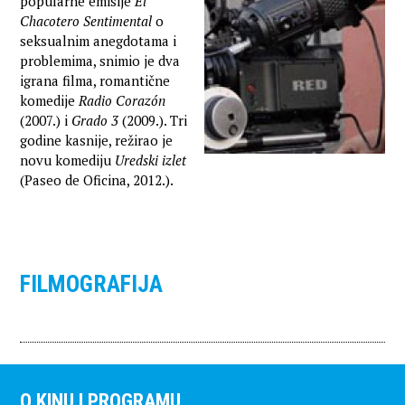
popularne emisije
El
Chacotero Sentimental
o
seksualnim anegdotama i
problemima, snimio je dva
igrana filma, romantične
komedije
Radio Corazón
(2007.) i
Grado 3
(2009.). Tri
godine kasnije, režirao je
novu komediju
Uredski izlet
(Paseo de Oficina, 2012.).
FILMOGRAFIJA
O KINU I PROGRAMU