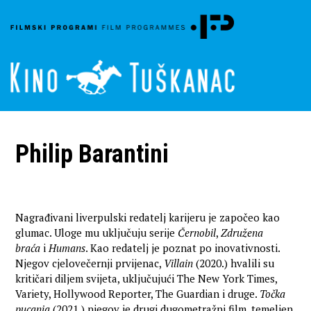
Philip Barantini
Nagrađivani liverpulski redatelj karijeru je započeo kao
glumac. Uloge mu uključuju serije
Černobil
,
Združena
braća
i
Humans
. Kao redatelj je poznat po inovativnosti.
Njegov cjelovečernji prvijenac,
Villain
(2020.) hvalili su
kritičari diljem svijeta, uključujući The New York Times,
Variety, Hollywood Reporter, The Guardian i druge.
Točka
pucanja
(2021.) njegov je drugi dugometražni film, temeljen