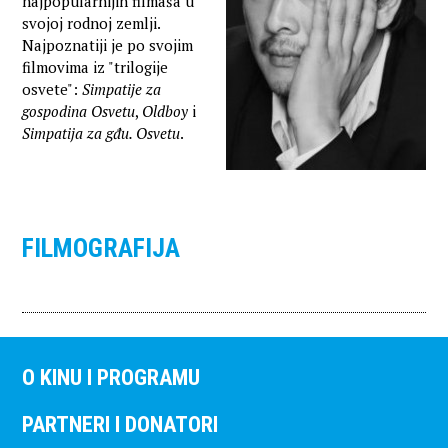
najpopularnijih filmaša u
svojoj rodnoj zemlji.
Najpoznatiji je po svojim
filmovima iz "trilogije
osvete":
Simpatije za
gospodina Osvetu
,
Oldboy
i
Simpatija za gđu. Osvetu
.
FILMOGRAFIJA
O KINU I PROGRAMU
PARTNERI I DONATORI