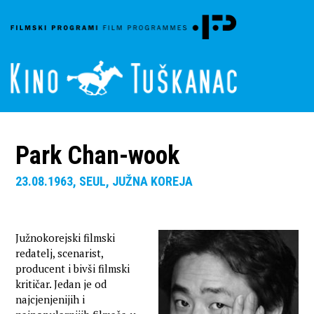
Park Chan-wook
23.08.1963, SEUL, JUŽNA KOREJA
Južnokorejski filmski
redatelj, scenarist,
producent i bivši filmski
kritičar. Jedan je od
najcjenjenijih i