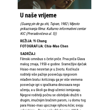
U naše vrijeme
(
Guang yin de gu shi, Tajvan, 1982 | Mjesto
prikazivanja filma: Kulturno informativni centar
KIC (Preradovićeva ul. 5)
)
REŽIJA
:
Yi Chang
FOTOGRAFIJA
:
Chia-Mao Chen
SADRŽAJ
:
Filmski omnibus s četiri priče. Prva priča Glava
malog zmaja, 1950-e godine. Sramežljivi dječak
Hsiao-mao nesretan je u životu. Kod kuće
roditelji više pažnje posvećuju njegovom
mlađem bratu i kritiziraju ga jer više vremena
posvećuje igri s igračkama dinosaura nego
učenju, a u školi ga drugi učenici ismijavaju.
Njegovi roditelji počnu se obiteljski družiti s
drugim, imućnijim bračnim parom, i u domu tog
para Hsiao-mao upoznaje njihovu kćer, svoju