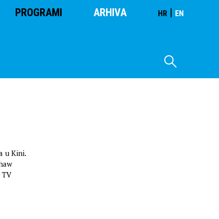
PROGRAMI
ARHIVA
|
HR
EN
 u Kini.
Shaw
0 TV