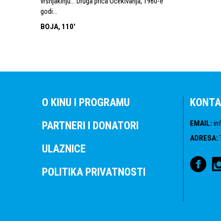
vršnjakinju… Druga priča Očekivanja, 1960-e
godi...
BOJA, 110'
O KINU I PROGRAMU
KONTA
EMAIL
:
in
PARTNERI I DONATORI
ADRESA
:
ULAZNICE
POLITIKA PRIVATNOSTI