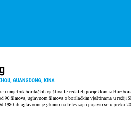
g
IZHOU, GUANGDONG, KINA
 i umjetnik borilačkih vještina te redatelj porijeklom iz Huizhoua
 od 90 filmova, uglavnom filmova o borilačkim vještinama u režiji 
d 1980-ih uglavnom je glumio na televiziji i pojavio se u preko 2