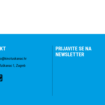
KT
PRIJAVITE SE NA
NEWSLETTER
fo@kinotuskanac.hr
Tuškanac 1, Zagreb