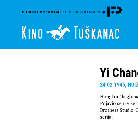
Yi Chan
24.02.1945, HU
Hongkonški glumac
Pojavio se u više
Brothers Studio. O
serija.