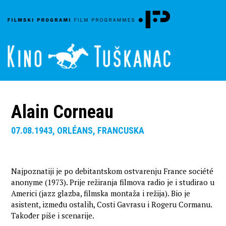
Alain Corneau
07.08.1943, ORLÉANS, FRANCUSKA
Najpoznatiji je po debitantskom ostvarenju France société
anonyme (1973). Prije režiranja filmova radio je i studirao u
Americi (jazz glazba, filmska montaža i režija). Bio je
asistent, između ostalih, Costi Gavrasu i Rogeru Cormanu.
Također piše i scenarije.