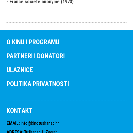
- France société anonyme (1973)
O KINU I PROGRAMU
PARTNERI I DONATORI
ULAZNICE
POLITIKA PRIVATNOSTI
KONTAKT
EMAIL
:
info@kinotuskanac.hr
ADRESA
:
Tuškanac 1, Zagreb