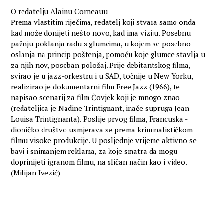
O redatelju Alainu Corneauu
Prema vlastitim riječima, redatelj koji stvara samo onda
kad može donijeti nešto novo, kad ima viziju. Posebnu
pažnju poklanja radu s glumcima, u kojem se posebno
oslanja na princip poštenja, pomoću koje glumce stavlja u
za njih nov, poseban položaj. Prije debitantskog filma,
svirao je u jazz-orkestru i u SAD, točnije u New Yorku,
realizirao je dokumentarni film Free Jazz (1966), te
napisao scenarij za film Čovjek koji je mnogo znao
(redateljica je Nadine Trintignant, inače supruga Jean-
Louisa Trintignanta). Poslije prvog filma, Francuska -
dioničko društvo usmjerava se prema kriminalističkom
filmu visoke produkcije. U posljednje vrijeme aktivno se
bavi i snimanjem reklama, za koje smatra da mogu
doprinijeti igranom filmu, na sličan način kao i video.
(Milijan Ivezić)