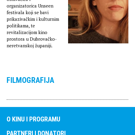
organizatorica Unseen
festivala koji se bavi
prikazivačkim i kulturnim
politikama, te
revitalizacijom kino
prostora u Dubrovačko-
neretvanskoj županiji.
FILMOGRAFIJA
O KINU I PROGRAMU
PARTNERI I DONATORI