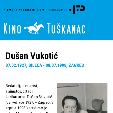
Dušan Vukotić
07.02.1927, BILEĆA - 08.07.1998, ZAGREB
Redatelj, scenarist,
animator, crtač i
karikaturist Dušan Vukotić
(, 7. veljače 1927. – Zagreb, 8.
srpnja 1998.) studirao je