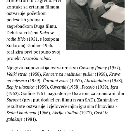
arhitekturu u Zagrebu. Prvi
kontakt sa crtanim filmom
ostvaruje početkom
pedesetih godina u
zagrebačkom Duga filmu.
Debitira crtićem
Kako se
rodio Kićo
(1951, s Josipom
Sudarom). Godine 1956.
realizira prvi potpuno svoj
projekt
Nestašni robot
.
Njegova najpoznatija ostvarenja su
Cowboy Jimmy
(1957),
Veliki strah
(1958),
Koncert za mašinsku pušku
(1958),
Krava
na mjesecu
(1959),
Čarobni zvuci
(1957),
Abrakadabra
(1958),
Rep je ulaznica
(1959),
Osvetnik
(1958),
Piccolo
(1959),
Igra
(1962). Godine 1961. nagrađen je Oscarom za animirani film
Surogat
(prvi put dodijeljen filmu izvan SAD). Zanimljive
rezultate ostvaruje i cjelovečernjim igranim filmovima -
Sedmi kontinent
(1966),
Akcija stadion
(1977),
Gosti iz
galaksije
(1981).