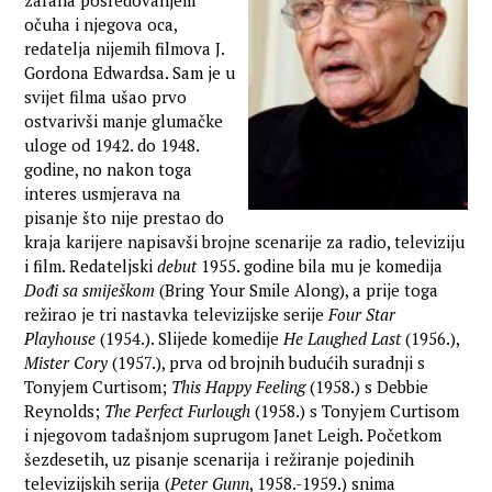
zarana posredovanjem
očuha i njegova oca,
redatelja nijemih filmova J.
Gordona Edwardsa. Sam je u
svijet filma ušao prvo
ostvarivši manje glumačke
uloge od 1942. do 1948.
godine, no nakon toga
interes usmjerava na
pisanje što nije prestao do
kraja karijere napisavši brojne scenarije za radio, televiziju
i film. Redateljski
debut
1955. godine bila mu je komedija
Dođi sa smiješkom
(Bring Your Smile Along), a prije toga
režirao je tri nastavka televizijske serije
Four Star
Playhouse
(1954.). Slijede komedije
He Laughed Last
(1956.),
Mister Cory
(1957.), prva od brojnih budućih suradnji s
Tonyjem Curtisom;
This Happy Feeling
(1958.) s Debbie
Reynolds;
The Perfect Furlough
(1958.) s Tonyjem Curtisom
i njegovom tadašnjom suprugom Janet Leigh. Početkom
šezdesetih, uz pisanje scenarija i režiranje pojedinih
televizijskih serija (
Peter Gunn
, 1958.-1959.) snima