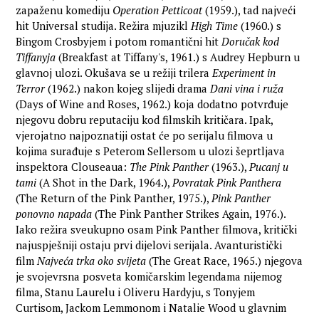
zapaženu komediju
Operation Petticoat
(1959.), tad najveći
hit Universal studija. Režira mjuzikl
High Time
(1960.) s
Bingom Crosbyjem i potom romantični hit
Doručak kod
Tiffanyja
(Breakfast at Tiffany's, 1961.) s Audrey Hepburn u
glavnoj ulozi. Okušava se u režiji trilera
Experiment in
Terror
(1962.) nakon kojeg slijedi drama
Dani vina i ruža
(Days of Wine and Roses, 1962.) koja dodatno potvrđuje
njegovu dobru reputaciju kod filmskih kritičara. Ipak,
vjerojatno najpoznatiji ostat će po serijalu filmova u
kojima surađuje s Peterom Sellersom u ulozi šeprtljava
inspektora Clouseaua:
The Pink Panther
(1963.),
Pucanj u
tami
(A Shot in the Dark, 1964.),
Povratak Pink Panthera
(The Return of the Pink Panther, 1975.),
Pink Panther
ponovno napada
(The Pink Panther Strikes Again, 1976.).
Iako režira sveukupno osam Pink Panther filmova, kritički
najuspješniji ostaju prvi dijelovi serijala. Avanturistički
film
Najveća trka oko svijeta
(The Great Race, 1965.) njegova
je svojevrsna posveta komičarskim legendama nijemog
filma, Stanu Laurelu i Oliveru Hardyju, s Tonyjem
Curtisom, Jackom Lemmonom i Natalie Wood u glavnim