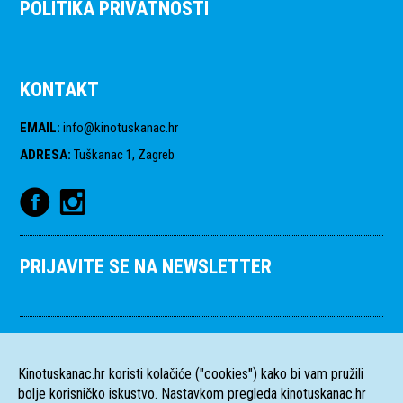
POLITIKA PRIVATNOSTI
KONTAKT
EMAIL
:
info@kinotuskanac.hr
ADRESA
:
Tuškanac 1, Zagreb
PRIJAVITE SE NA NEWSLETTER
Kinotuskanac.hr koristi kolačiće ("cookies") kako bi vam pružili
bolje korisničko iskustvo. Nastavkom pregleda kinotuskanac.hr