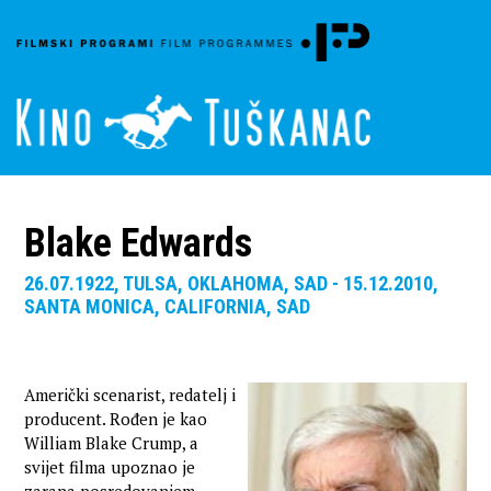
Blake Edwards
26.07.1922, TULSA, OKLAHOMA, SAD - 15.12.2010,
SANTA MONICA, CALIFORNIA, SAD
Američki scenarist, redatelj i
producent. Rođen je kao
William Blake Crump, a
svijet filma upoznao je