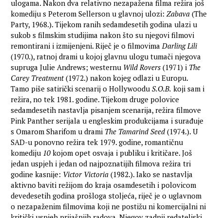
ulogama. Nakon dva relativno nezapažena filma režira još
komediju s Peterom Sellerson u glavnoj ulozi:
Zabava
(The
Party, 1968.). Tijekom ranih sedamdesetih godina ulazi u
sukob s filmskim studijima nakon što su njegovi filmovi
remontirani i izmijenjeni. Riječ je o filmovima
Darling Lili
(1970.), ratnoj drami u kojoj glavnu ulogu tumači njegova
supruga Julie Andrews; westernu
Wild Rovers
(1971) i
The
Carey Treatment
(1972.) nakon kojeg odlazi u Europu.
Tamo piše satirički scenarij o Hollywoodu
S.O.B.
koji sam i
režira, no tek 1981. godine. Tijekom druge polovice
sedamdesetih nastavlja pisanjem scenarija, režira filmove
Pink Panther serijala u engleskim produkcijama i surađuje
s Omarom Sharifom u drami
The Tamarind Seed
(1974.). U
SAD-u ponovno režira tek 1979. godine, romantičnu
komediju
10
kojom opet osvaja i publiku i kritičare. Još
jedan uspjeh i jedan od najpoznatijih filmova režira tri
godine kasnije:
Victor Victoria
(1982.). Iako se nastavlja
aktivno baviti režijom do kraja osamdesetih i polovicom
devedesetih godina prošloga stoljeća, riječ je o uglavnom
o nezapaženim filmovima koji ne postižu ni komercijalni ni
kritički uspjeh prijašnjih radova. Njegov zadnji redateljski