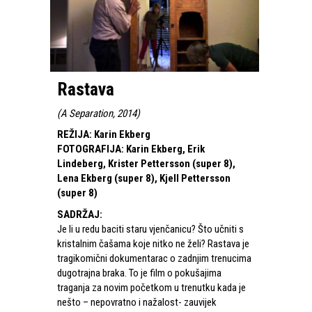
Rastava
(
A Separation, 2014
)
REŽIJA
:
Karin Ekberg
FOTOGRAFIJA
:
Karin Ekberg, Erik
Lindeberg, Krister Pettersson (super 8),
Lena Ekberg (super 8), Kjell Pettersson
(super 8)
SADRŽAJ
:
Je li u redu baciti staru vjenčanicu? Što učniti s
kristalnim čašama koje nitko ne želi? Rastava je
tragikomični dokumentarac o zadnjim trenucima
dugotrajna braka. To je film o pokušajima
traganja za novim početkom u trenutku kada je
nešto – nepovratno i nažalost- zauvijek