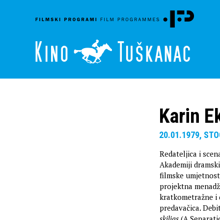
Karin E
20.01.1979, S
Redateljica i scen
Akademiji dramski
filmske umjetnosti
projektna menadž
kratkometražne i 
predavačica. Deb
skiljas
(A Separati