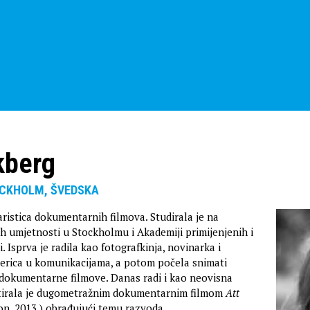
kberg
TOCKHOLM, ŠVEDSKA
aristica dokumentarnih filmova. Studirala je na
h umjetnosti u Stockholmu i Akademiji primijenjenih i
. Isprva je radila kao fotografkinja, novinarka i
erica u komunikacijama, a potom počela snimati
dokumentarne filmove. Danas radi i kao neovisna
itirala je dugometražnim dokumentarnim filmom
Att
on, 2013.) obrađujući temu razvoda.