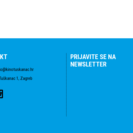
KT
PRIJAVITE SE NA
NEWSLETTER
fo@kinotuskanac.hr
Tuškanac 1, Zagreb