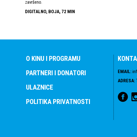
završeno.
DIGITALNO, BOJA, 72 MIN
O KINU I PROGRAMU
KONTA
EMAIL
:
in
PARTNERI I DONATORI
ADRESA
:
ULAZNICE
POLITIKA PRIVATNOSTI