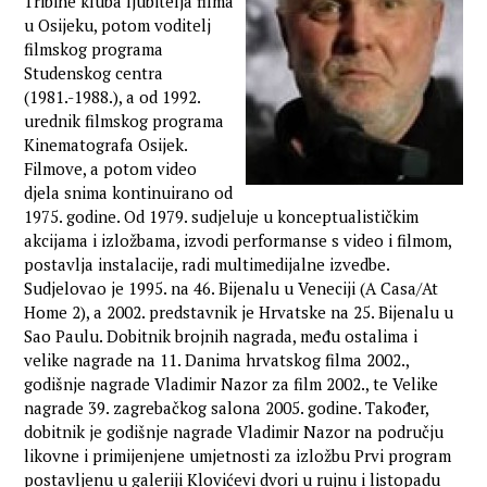
Tribine kluba ljubitelja filma
u Osijeku, potom voditelj
filmskog programa
Studenskog centra
(1981.-1988.), a od 1992.
urednik filmskog programa
Kinematografa Osijek.
Filmove, a potom video
djela snima kontinuirano od
1975. godine. Od 1979. sudjeluje u konceptualističkim
akcijama i izložbama, izvodi performanse s video i filmom,
postavlja instalacije, radi multimedijalne izvedbe.
Sudjelovao je 1995. na 46. Bijenalu u Veneciji (A Casa/At
Home 2), a 2002. predstavnik je Hrvatske na 25. Bijenalu u
Sao Paulu. Dobitnik brojnih nagrada, među ostalima i
velike nagrade na 11. Danima hrvatskog filma 2002.,
godišnje nagrade Vladimir Nazor za film 2002., te Velike
nagrade 39. zagrebačkog salona 2005. godine. Također,
dobitnik je godišnje nagrade Vladimir Nazor na području
likovne i primijenjene umjetnosti za izložbu Prvi program
postavljenu u galeriji Klovićevi dvori u rujnu i listopadu