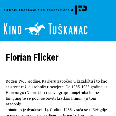
Florian Flicker
Rođen 1965. godine. Karijeru započeo u kazalištu i to kao
asistent režije i tehničar rasvjete. Od 1985-1988 godine, u
Hamburgu (Njemačka) osniva grupu umjetnika Keine
Einigung te se počinje baviti kratkim filmom (u tom
razdoblju
snimio ih je dvadesetak). Godine 1988. vraća se u Beč gdje
osniva grupu umjetnika
Pension Export
s kojom je