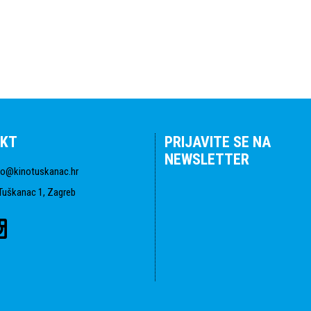
KT
PRIJAVITE SE NA
NEWSLETTER
fo@kinotuskanac.hr
Tuškanac 1, Zagreb