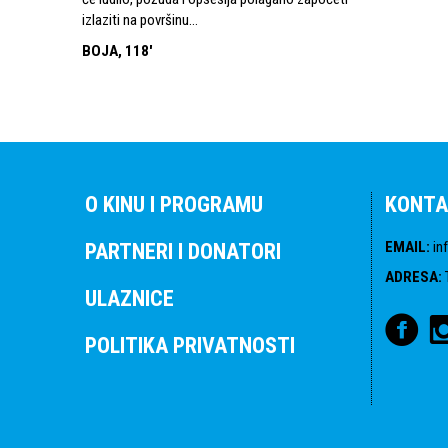
izlaziti na površinu…
BOJA, 118'
O KINU I PROGRAMU
KONTA
EMAIL
:
in
PARTNERI I DONATORI
ADRESA
:
ULAZNICE
POLITIKA PRIVATNOSTI