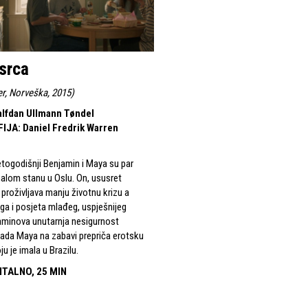
 srca
er, Norveška, 2015
)
alfdan Ullmann Tøndel
FIJA
:
Daniel Fredrik Warren
togodišnji Benjamin i Maya su par
 malom stanu u Oslu. On, ususret
proživljava manju životnu krizu a
ga i posjeta mlađeg, uspješnijeg
aminova unutarnja nesigurnost
ada Maya na zabavi prepriča erotsku
u je imala u Brazilu.
ITALNO, 25 MIN