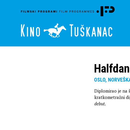
Halfdan
OSLO, NORVEŠKA
Diplomirao je na š
kratkometražni di
debut
.