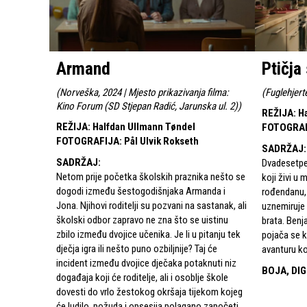
Armand
Ptičja
(
Norveška, 2024 | Mjesto prikazivanja filma:
(
Fuglehjert
Kino Forum (SD Stjepan Radić, Jarunska ul. 2)
)
REŽIJA
:
H
REŽIJA
:
Halfdan Ullmann Tøndel
FOTOGRA
FOTOGRAFIJA
:
Pål Ulvik Rokseth
SADRŽAJ
:
SADRŽAJ
:
Dvadesetpe
Netom prije početka školskih praznika nešto se
koji živi u
dogodi između šestogodišnjaka Armanda i
rođendanu, 
Jona. Njihovi roditelji su pozvani na sastanak, ali
uznemiruje 
školski odbor zapravo ne zna što se uistinu
brata. Benj
zbilo između dvojice učenika. Je li u pitanju tek
pojača se k
dječja igra ili nešto puno ozbiljnije? Taj će
avanturu koj
incident između dvojice dječaka potaknuti niz
BOJA, DIG
događaja koji će roditelje, ali i osoblje škole
dovesti do vrlo žestokog okršaja tijekom kojeg
će ludilo, požuda i opsesija polagano započeti