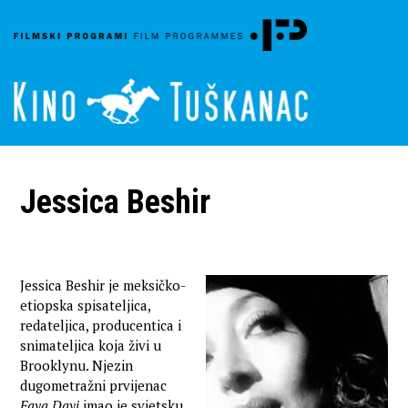
Jessica Beshir
Jessica Beshir je meksičko-
etiopska spisateljica,
redateljica, producentica i
snimateljica koja živi u
Brooklynu. Njezin
dugometražni prvijenac
Faya Dayi
imao je svjetsku