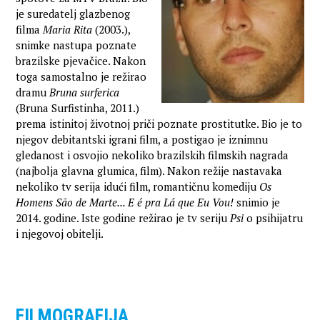
je suredatelj glazbenog
filma
Maria Rita
(2003.),
snimke nastupa poznate
brazilske pjevačice. Nakon
toga samostalno je režirao
dramu
Bruna surferica
(Bruna Surfistinha, 2011.)
prema istinitoj životnoj priči poznate prostitutke. Bio je to
njegov debitantski igrani film, a postigao je iznimnu
gledanost i osvojio nekoliko brazilskih filmskih nagrada
(najbolja glavna glumica, film). Nakon režije nastavaka
nekoliko tv serija idući film, romantičnu komediju
Os
Homens São de Marte... E é pra Lá que Eu Vou!
snimio je
2014. godine. Iste godine režirao je tv seriju
Psi
o psihijatru
i njegovoj obitelji.
FILMOGRAFIJA