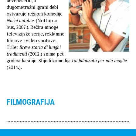
devedesetih, a
dugometražni igrani debi
ostvaruje režijom komedije
Noćni autobus
(Notturno
bus, 2007.). Režira mnoge
televizijske serije, reklamne
filmove i video spotove.
Triler
Breve storia di lunghi
tradimenti
(2012.) snima pet
godina kasnije. Slijedi komedija
Un fidanzato per mia moglie
(2014.).
FILMOGRAFIJA