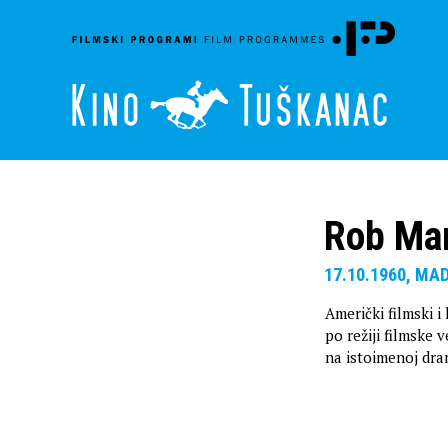
Rob Mar
17.10.1960, MA
Američki filmski i
po režiji filmske
na istoimenoj dra