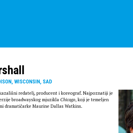
shall
DISON, WISCONSIN, SAD
 kazališni redatelj, producent i koreograf. Najpoznatiji je
 verzije broadwayskog mjuzikla
Chicago
, koji je temeljen
mi dramatičarke Maurine Dallas Watkins.