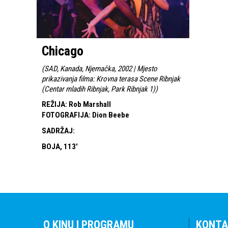
Chicago
(
SAD, Kanada, Njemačka, 2002 | Mjesto
prikazivanja filma: Krovna terasa Scene Ribnjak
(Centar mladih Ribnjak, Park Ribnjak 1)
)
REŽIJA
:
Rob Marshall
FOTOGRAFIJA
:
Dion Beebe
SADRŽAJ
:
BOJA, 113'
O KINU I PROGRAMU
KONTA