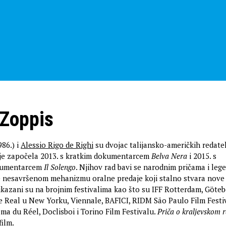
Zoppis
86.) i
Alessio Rigo de Righi
su dvojac talijansko-američkih redatel
 je započela 2013. s kratkim dokumentarcem
Belva Nera
i 2015. s
kumentarcem
Il Solengo
. Njihov rad bavi se narodnim pričama i leg
te nesavršenom mehanizmu oralne predaje koji stalno stvara nove 
rikazani su na brojnim festivalima kao što su IFF Rotterdam, Göteb
the Real u New Yorku, Viennale, BAFICI, RIDM São Paulo Film Festiv
ma du Réel, Doclisboi i Torino Film Festivalu.
Priča o kraljevskom 
film.