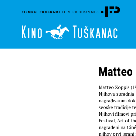
Matteo 
Matteo Zoppis (19
Njihova suradnja
nagrađivanim do
seoske tradicije 
Njihovi filmovi p
Festival, Art of 
nagrađeni na Ciné
njihov prvi igrani 