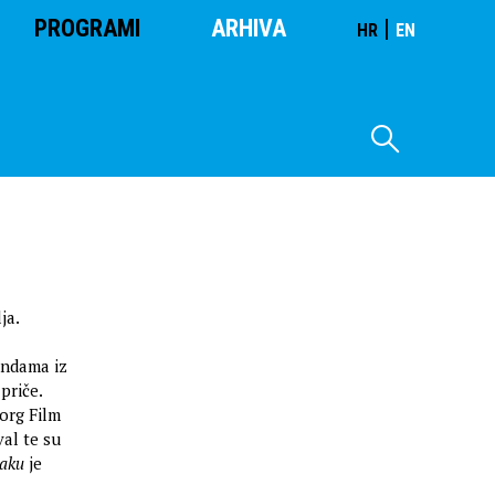
PROGRAMI
ARHIVA
|
HR
EN
ja.
endama iz
priče.
org Film
al te su
raku
je