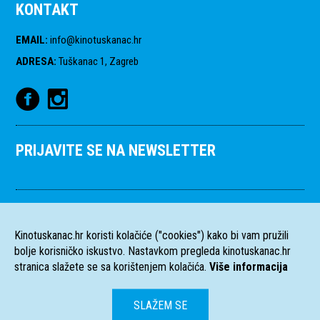
KONTAKT
EMAIL
:
info@kinotuskanac.hr
ADRESA
:
Tuškanac 1, Zagreb
PRIJAVITE SE NA NEWSLETTER
Kinotuskanac.hr koristi kolačiće ("cookies") kako bi vam pružili
bolje korisničko iskustvo. Nastavkom pregleda kinotuskanac.hr
stranica slažete se sa korištenjem kolačića.
Više informacija
SLAŽEM SE
HR
EN