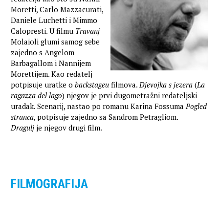
Moretti, Carlo Mazzacurati,
Daniele Luchetti i Mimmo
Calopresti. U filmu
Travanj
Molaioli glumi samog sebe
zajedno s Angelom
Barbagallom i Nannijem
Morettijem. Kao redatelj
potpisuje uratke o
backstageu
filmova.
Djevojka s jezera
(
La
ragazza del lago
) njegov je prvi dugometražni redateljski
uradak. Scenarij, nastao po romanu Karina Fossuma
Pogled
stranca
, potpisuje zajedno sa Sandrom Petragliom.
Dragulj
je njegov drugi film.
FILMOGRAFIJA