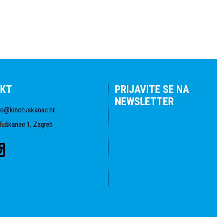
KT
PRIJAVITE SE NA
NEWSLETTER
fo@kinotuskanac.hr
Tuškanac 1, Zagreb