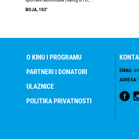
BOJA, 102'
O KINU I PROGRAMU
KONTA
EMAIL
:
in
PARTNERI I DONATORI
ADRESA
:
ULAZNICE
POLITIKA PRIVATNOSTI