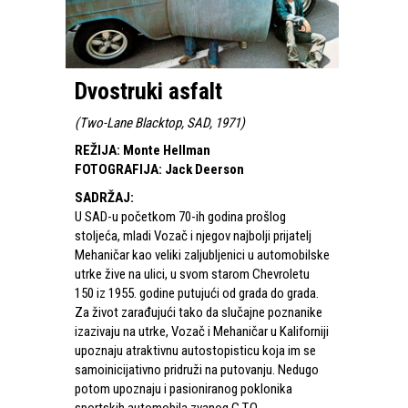
Dvostruki asfalt
(
Two-Lane Blacktop, SAD, 1971
)
REŽIJA
:
Monte Hellman
FOTOGRAFIJA
:
Jack Deerson
SADRŽAJ
:
U SAD-u početkom 70-ih godina prošlog
stoljeća, mladi Vozač i njegov najbolji prijatelj
Mehaničar kao veliki zaljubljenici u automobilske
utrke žive na ulici, u svom starom Chevroletu
150 iz 1955. godine putujući od grada do grada.
Za život zarađujući tako da slučajne poznanike
izazivaju na utrke, Vozač i Mehaničar u Kaliforniji
upoznaju atraktivnu autostopisticu koja im se
samoinicijativno pridruži na putovanju. Nedugo
potom upoznaju i pasioniranog poklonika
sportskih automobila zvanog G.T.O., ...