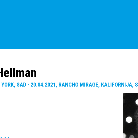
Hellman
W YORK, SAD - 20.04.2021, RANCHO MIRAGE, KALIFORNIJA, 