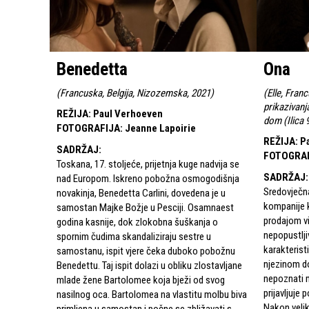
Benedetta
Ona
(
Francuska, Belgija, Nizozemska, 2021
)
(
Elle, Fran
prikazivanj
REŽIJA
:
Paul Verhoeven
dom (Ilica 
FOTOGRAFIJA
:
Jeanne Lapoirie
REŽIJA
:
P
SADRŽAJ
:
FOTOGRA
Toskana, 17. stoljeće, prijetnja kuge nadvija se
SADRŽAJ
:
nad Europom. Iskreno pobožna osmogodišnja
Sredovječn
novakinja, Benedetta Carlini, dovedena je u
kompanije k
samostan Majke Božje u Pesciji. Osamnaest
prodajom vid
godina kasnije, dok zlokobna šuškanja o
nepopustlji
spornim čudima skandaliziraju sestre u
karakteristi
samostanu, ispit vjere čeka duboko pobožnu
njezinom do
Benedettu. Taj ispit dolazi u obliku zlostavljane
nepoznati m
mlade žene Bartolomee koja bježi od svog
prijavljuje 
nasilnog oca. Bartolomea na vlastitu molbu biva
Nakon velik
primljena u samostan i počne se zbližavati s