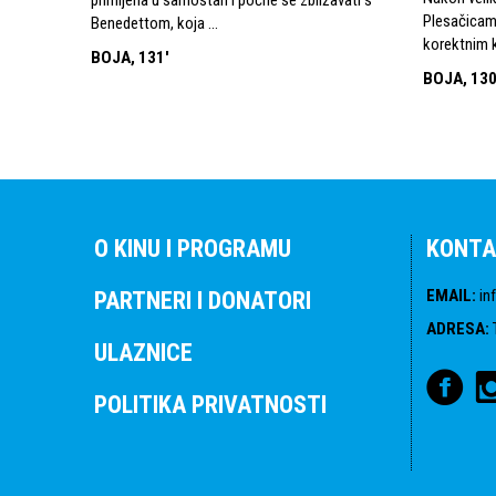
Plesačicama
Benedettom, koja ...
korektnim k
BOJA, 131'
BOJA, 130
O KINU I PROGRAMU
KONTA
EMAIL
:
in
PARTNERI I DONATORI
ADRESA
:
ULAZNICE
POLITIKA PRIVATNOSTI