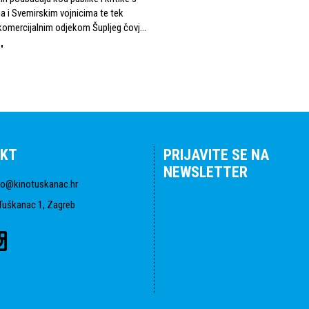
 i Svemirskim vojnicima te tek
omercijalnim odjekom Šupljeg čovj...
'
KT
PRIJAVITE SE NA
NEWSLETTER
fo@kinotuskanac.hr
Tuškanac 1, Zagreb