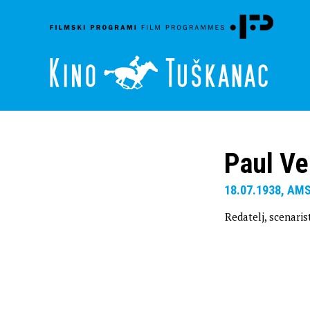
Paul V
18.07.1938, A
Redatelj, scenaris