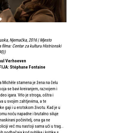
cuska, Njemačka, 2016 | Mjesto
a filma: Centar za kulturu Histrionski
90)
)
aul Verhoeven
FIJA
:
Stéphane Fontaine
a Michèle stamena je žena na čelu
oja se bavi kreiranjem, razvojem i
eo igara. Vrlo je stroga, oštra i
va u svojim zahtjevima, a te
ke gaji i u erotskom životu. Kad je u
mu noću napadne i brutalno siluje
askirani počinitelj, ona ga ne
policiji već mu nastoji sama ući u trag…
ih podbačaja kod publike i kritike s