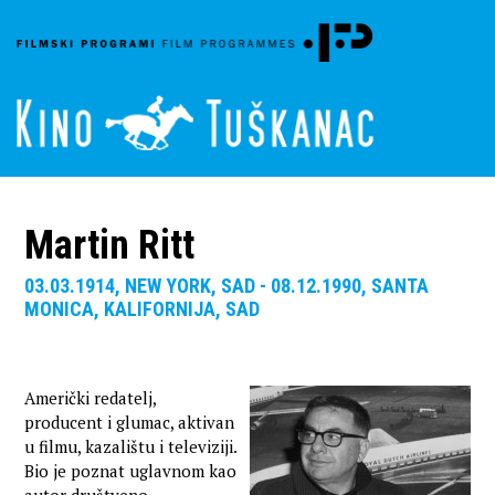
Martin Ritt
03.03.1914, NEW YORK, SAD - 08.12.1990, SANTA
MONICA, KALIFORNIJA, SAD
Američki redatelj,
producent i glumac, aktivan
u filmu, kazalištu i televiziji.
Bio je poznat uglavnom kao