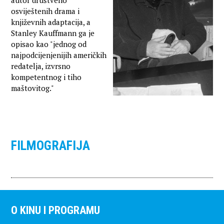
autor društveno
osviještenih drama i
književnih adaptacija, a
Stanley Kauffmann ga je
opisao kao "jednog od
najpodcijenjenijih američkih
redatelja, izvrsno
kompetentnog i tiho
maštovitog."
FILMOGRAFIJA
O KINU I PROGRAMU