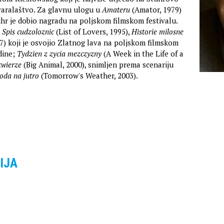
tvaralaštvo. Za glavnu ulogu u
Amateru
(Amator, 1979)
hr je dobio nagradu na poljskom filmskom festivalu.
e
Spis cudzoloznic
(List of Lovers, 1995),
Historie milosne
97) koji je osvojio Zlatnog lava na poljskom filmskom
dine;
Tydzien z zycia mezczyzny
(A Week in the Life of a
zwierze
(Big Animal, 2000), snimljen prema scenariju
oda na jutro
(Tomorrow's Weather, 2003).
IJA