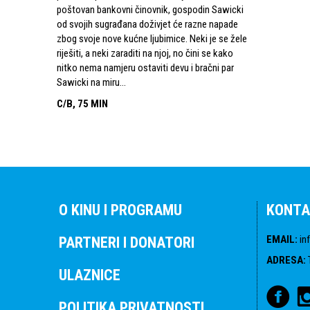
poštovan bankovni činovnik, gospodin Sawicki
od svojih sugrađana doživjet će razne napade
zbog svoje nove kućne ljubimice. Neki je se žele
riješiti, a neki zaraditi na njoj, no čini se kako
nitko nema namjeru ostaviti devu i bračni par
Sawicki na miru...
C/B, 75 MIN
O KINU I PROGRAMU
KONTA
EMAIL
:
in
PARTNERI I DONATORI
ADRESA
:
ULAZNICE
POLITIKA PRIVATNOSTI