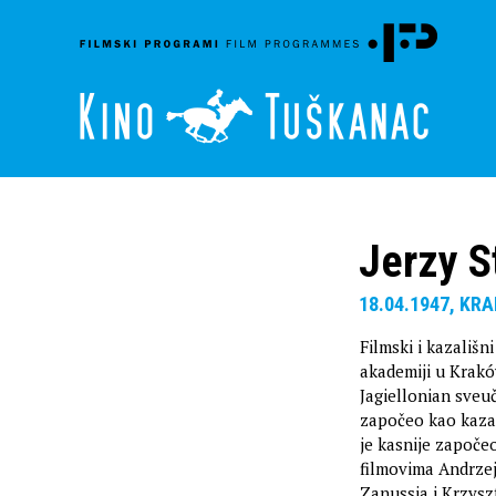
Jerzy S
18.04.1947, KR
Filmski i kazališn
akademiji u Krakó
Jagiellonian sveuč
započeo kao kaza
je kasnije započeo
filmovima Andrzej
Zanussia i Krzysz