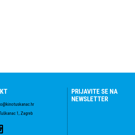
KT
PRIJAVITE SE NA
NEWSLETTER
fo@kinotuskanac.hr
Tuškanac 1, Zagreb