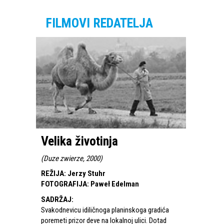
FILMOVI REDATELJA
Velika životinja
(
Duze zwierze, 2000
)
REŽIJA
:
Jerzy Stuhr
FOTOGRAFIJA
:
Paweł Edelman
SADRŽAJ
:
Svakodnevicu idiličnoga planinskoga gradića
poremeti prizor deve na lokalnoj ulici. Dotad