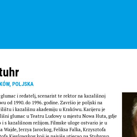
tuhr
AKÓW, POLJSKA
i glumac i redatelj, scenarist te rektor na kazališnoj
wu od 1990. do 1996. godine. Završio je poljski na
ilištu i kazališnu akademiju u Krakówu. Karijeru je
lišni glumac u Teatru Ludowy u mjestu Nowa Huta, gdje
 i s kazališnom režijom. Filmske uloge ostvario je u
a Wajde, Jerzya Jarockog, Feliksa Falka, Krzysztofa
tofa Kieslowskog koji je najviše utjecao na Stuhrovo