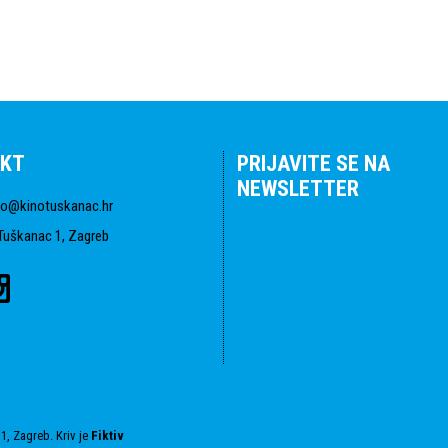
KT
PRIJAVITE SE NA
NEWSLETTER
fo@kinotuskanac.hr
Tuškanac 1, Zagreb
1, Zagreb. Kriv je
Fiktiv