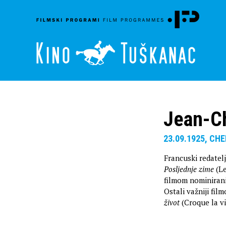
Jean-Ch
23.09.1925, CH
Francuski redatel
Posljednje zime
(Le
filmom nominiran
Ostali važniji fil
život
(Croque la vi