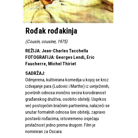
Rođak rođakinja
(
Cousin, cousine, 1975
)
REŽIJA
:
Jean-Charles Tacchella
FOTOGRAFIJA
:
Georges Lendi, Eric
Faucherre, Michel Thiriet
SADRŽAJ
:
Odmjerena, kultivirana komedija u kojoj se kroz
izdvajanje para (Ludovic i Marthe) iz uvriježenih,
površnih odnosa ironično secira korodiranost
građanskog društva, osobito obitelji. Usprkos
već postojećim bračnim partnerima, nalazeći se
unutar formalnih odnosa šire obitelji, zapravo
postavši rođacima, istovremeno osjećaju
privlačnost jedno prema drugom. Film je
nominiran za Oscara.