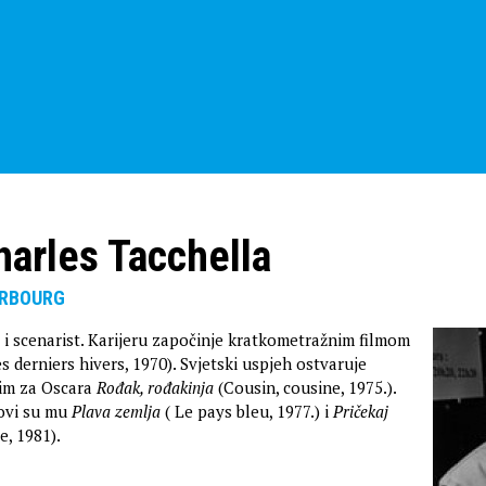
arles Tacchella
ERBOURG
j i scenarist. Karijeru započinje kratkometražnim filmom
s derniers hivers, 1970). Svjetski uspjeh ostvaruje
im za Oscara
Rođak, rođakinja
(Cousin, cousine, 1975.).
movi su mu
Plava zemlja
( Le pays bleu, 1977.) i
Pričekaj
e, 1981).