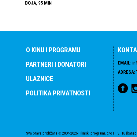
BOJA, 95 MIN
O KINU I PROGRAMU
KONTA
EMAIL
:
in
PARTNERI I DONATORI
ADRESA
:
ULAZNICE
POLITIKA PRIVATNOSTI
Sva prava pridržana
2004-2026 Filmski programi. c/o HFS, Tuškanac 
©