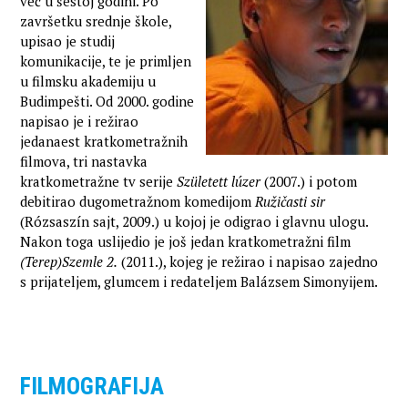
već u šestoj godini. Po
završetku srednje škole,
upisao je studij
komunikacije, te je primljen
u filmsku akademiju u
Budimpešti. Od 2000. godine
napisao je i režirao
jedanaest kratkometražnih
filmova, tri nastavka
kratkometražne tv serije
Született lúzer
(2007.) i potom
debitirao dugometražnom komedijom
Ružičasti sir
(Rózsaszín sajt, 2009.) u kojoj je odigrao i glavnu ulogu.
Nakon toga uslijedio je još jedan kratkometražni film
(Terep)Szemle 2.
(2011.), kojeg je režirao i napisao zajedno
s prijateljem, glumcem i redateljem Balázsem Simonyijem.
FILMOGRAFIJA