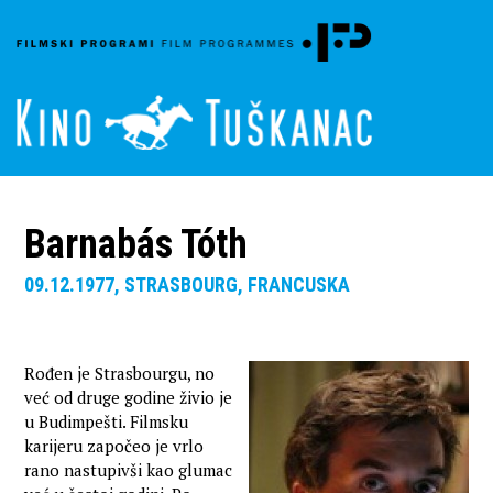
Barnabás Tóth
09.12.1977, STRASBOURG, FRANCUSKA
Rođen je Strasbourgu, no
već od druge godine živio je
u Budimpešti. Filmsku
karijeru započeo je vrlo
rano nastupivši kao glumac