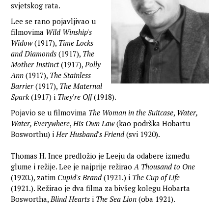
svjetskog rata.
Lee se rano pojavljivao u
filmovima
Wild Winship's
Widow
(1917),
Time Locks
and Diamonds
(1917),
The
Mother Instinct
(1917),
Polly
Ann
(1917),
The Stainless
Barrier
(1917),
The Maternal
Spark
(1917) i
They're Off
(1918).
Pojavio se u filmovima
The Woman in the Suitcase
,
Water,
Water, Everywhere
,
His Own Law
(kao podrška Hobartu
Bosworthu) i
Her Husband's Friend
(svi 1920).
Thomas H. Ince predložio je Leeju da odabere između
glume i režije. Lee je najprije režirao
A Thousand to One
(1920.), zatim
Cupid's Brand
(1921.) i
The Cup of Life
(1921.). Režirao je dva filma za bivšeg kolegu Hobarta
Boswortha,
Blind Hearts
i
The Sea Lion
(oba 1921).