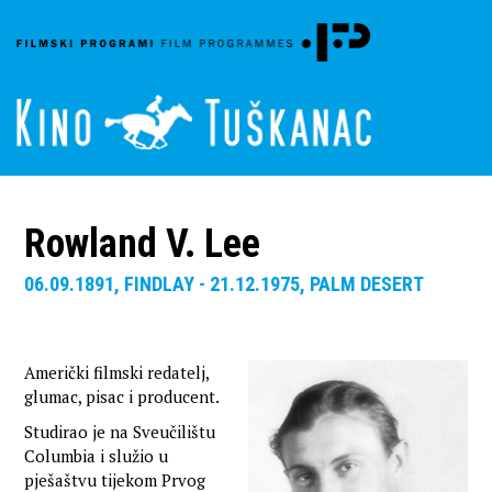
Rowland V. Lee
06.09.1891, FINDLAY - 21.12.1975, PALM DESERT
Američki filmski redatelj,
glumac, pisac i producent.
Studirao je na Sveučilištu
Columbia i služio u
pješaštvu tijekom Prvog