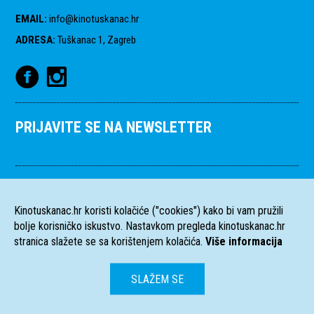
EMAIL
:
info@kinotuskanac.hr
ADRESA
:
Tuškanac 1, Zagreb
PRIJAVITE SE NA NEWSLETTER
Kinotuskanac.hr koristi kolačiće ("cookies") kako bi vam pružili
bolje korisničko iskustvo. Nastavkom pregleda kinotuskanac.hr
stranica slažete se sa korištenjem kolačića.
Više informacija
SLAŽEM SE
HR
EN
Sva prava pridržana
2004-2026 Filmski programi. c/o HFS, Tuškanac 1,
©
Zagreb. Kriv je
Fiktiv