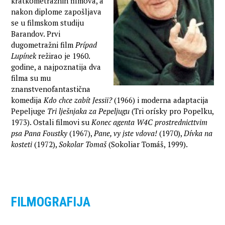
kratkometražnih filmova, a
nakon diplome zapošljava
se u filmskom studiju
Barandov. Prvi
dugometražni film
Prípad
Lupínek
režirao je 1960.
godine, a najpoznatija dva
filma su mu
znanstvenofantastična
komedija
Kdo chce zabít Jessii?
(1966) i moderna adaptacija
Pepeljuge
Tri lješnjaka za Pepeljugu
(Tri orísky pro Popelku,
1973). Ostali filmovi su
Konec agenta W4C prostrednicttvim
psa Pana Foustky
(1967),
Pane, vy jste vdova!
(1970),
Dívka na
kosteti
(1972),
Sokolar Tomaš
(Sokoliar Tomáš, 1999).
FILMOGRAFIJA