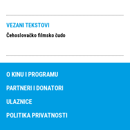
VEZANI TEKSTOVI
Čehoslovačko filmsko čudo
O KINU I PROGRAMU
PARTNERI I DONATORI
ULAZNICE
POLITIKA PRIVATNOSTI