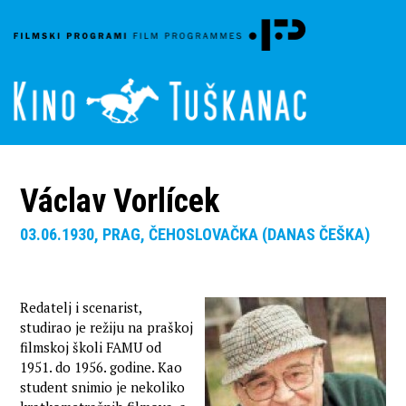
Václav Vorlícek
03.06.1930, PRAG, ČEHOSLOVAČKA (DANAS ČEŠKA)
Redatelj i scenarist,
studirao je režiju na praškoj
filmskoj školi FAMU od
1951. do 1956. godine. Kao
student snimio je nekoliko