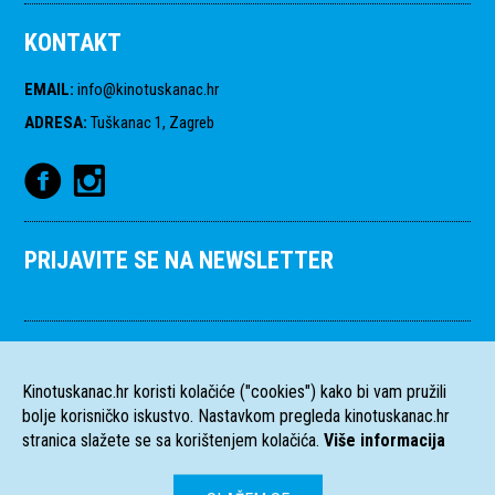
KONTAKT
EMAIL
:
info@kinotuskanac.hr
ADRESA
:
Tuškanac 1, Zagreb
PRIJAVITE SE NA NEWSLETTER
Kinotuskanac.hr koristi kolačiće ("cookies") kako bi vam pružili
bolje korisničko iskustvo. Nastavkom pregleda kinotuskanac.hr
stranica slažete se sa korištenjem kolačića.
Više informacija