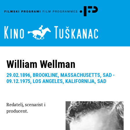
William Wellman
29.02.1896, BROOKLINE, MASSACHUSETTS, SAD -
09.12.1975, LOS ANGELES, KALIFORNIJA, SAD
Redatelj, scenarist i
producent.