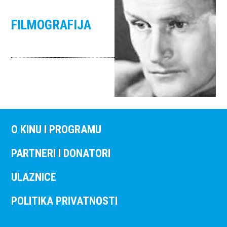
FILMOGRAFIJA
O KINU I PROGRAMU
PARTNERI I DONATORI
ULAZNICE
POLITIKA PRIVATNOSTI