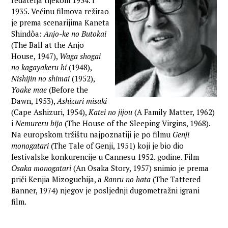
redatelja tijekom 1934. i
1935. Većinu filmova režirao
je prema scenarijima Kaneta
Shindôa:
Anjo-ke no Butokai
(The Ball at the Anjo
House, 1947),
Waga shogai
no kagayakeru hi
(1948),
Nishijin no shimai
(1952),
Yoake mae
(Before the
Dawn, 1953),
Ashizuri misaki
(Cape Ashizuri, 1954),
Katei no jijou
(A Family Matter, 1962)
i
Nemureru bijo
(The House of the Sleeping Virgins, 1968).
Na europskom tržištu najpoznatiji je po filmu
Genji
monogatari
(The Tale of Genji, 1951) koji je bio dio
festivalske konkurencije u Cannesu 1952. godine. Film
Osaka monogatari
(An Osaka Story, 1957) snimio je prema
priči Kenjia Mizoguchija, a
Ranru no hata
(The Tattered
Banner, 1974) njegov je posljednji dugometražni igrani
film.