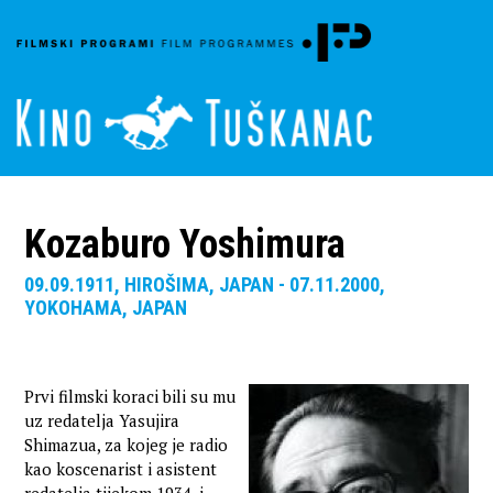
Kozaburo Yoshimura
09.09.1911, HIROŠIMA, JAPAN - 07.11.2000,
YOKOHAMA, JAPAN
Prvi filmski koraci bili su mu
uz redatelja Yasujira
Shimazua, za kojeg je radio
kao koscenarist i asistent