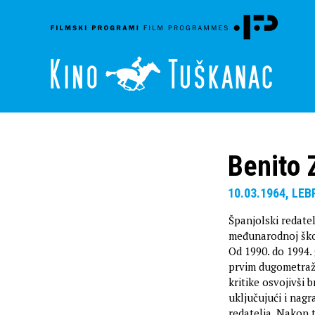
Benito
10.03.1964, LEB
Španjolski redatelj
međunarodnoj školi
Od 1990. do 1994.
prvim dugometra
kritike osvojivši
uključujući i nagr
redatelja. Nakon t