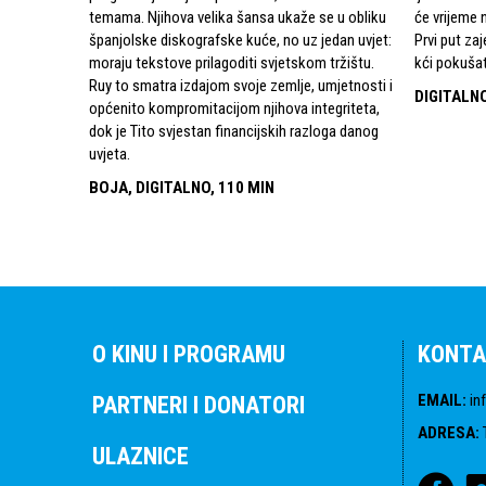
temama. Njihova velika šansa ukaže se u obliku
će vrijeme 
španjolske diskografske kuće, no uz jedan uvjet:
Prvi put za
moraju tekstove prilagoditi svjetskom tržištu.
kći pokušat
Ruy to smatra izdajom svoje zemlje, umjetnosti i
DIGITALNO
općenito kompromitacijom njihova integriteta,
dok je Tito svjestan financijskih razloga danog
uvjeta.
BOJA, DIGITALNO, 110 MIN
O KINU I PROGRAMU
KONTA
EMAIL
:
in
PARTNERI I DONATORI
ADRESA
:
ULAZNICE