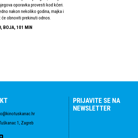
njegova oporavka provesti kod kćeri.
jedno nakon nekoliko godina, majka i
 će obnoviti prekinuti odnos.
, BOJA, 101 MIN
KT
PRIJAVITE SE NA
NEWSLETTER
fo@kinotuskanac.hr
Tuškanac 1, Zagreb