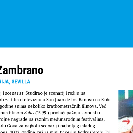
 Zambrano
RIJA, SEVILLA
 i scenarist. Studirao je scenarij i režiju na
 za film i televiziju u San Juan de los Bañosu na Kubi.
 godine snima nekoliko kratkometražnih filmova. Već
žnim filmom
Solas
(1999.) privlači pažnju javnosti i
 brojne nagrade na raznim međunarodnim festivalima,
adu Goya za najbolji scenarij i najboljeg mladog
oga, 2002. godine, režira mini tv seriju
Padre Coraje
. Tri