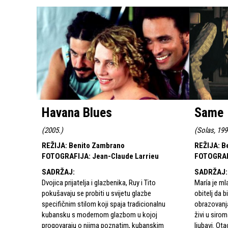
Havana Blues
Same
(
2005.
)
(
Solas, 199
REŽIJA
:
Benito Zambrano
REŽIJA
:
B
FOTOGRAFIJA
:
Jean-Claude Larrieu
FOTOGRA
SADRŽAJ
:
SADRŽAJ
:
Dvojica prijatelja i glazbenika, Ruy i Tito
María je ml
pokušavaju se probiti u svijetu glazbe
obitelj da 
specifičnim stilom koji spaja tradicionalnu
obrazovanja
kubansku s modernom glazbom u kojoj
živi u siro
progovaraju o njima poznatim, kubanskim
ljubavi. Ot