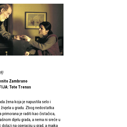
9
)
enito Zambrano
FIJA
:
Tote Trenas
ada žena koja je napustila selo i
bi živjela u gradu. Zbog nedostatka
 primorana je raditi kao čistačica,
mašnom dijelu grada, a nema ni sreće u
ac dolazi na operaciju u grad, a majka