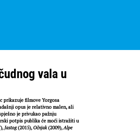
čudnog vala u
c prikazuje filmove Yorgosa
dašnji opus je relativno malen, ali
spješno je privukao pažnju
ski potpis publika će moći istražiti u
),
Jastog
(2015),
Očnjak
(2009),
Alpe