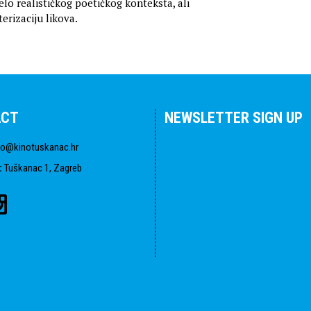
elo realističkog poetičkog konteksta, ali
erizaciju likova.
ACT
NEWSLETTER SIGN UP
fo@kinotuskanac.hr
:
Tuškanac 1, Zagreb