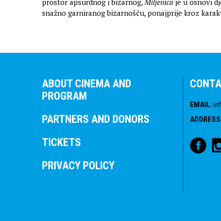
prostor apsurdnog i bizarnog,
Miljenica
je u osnovi dj
snažno garniranog bizarnošću, ponajprije kroz karakt
ABOUT CINEMA AND
CONT
PROGRAM
EMAIL
:
in
PARTNERS AND DONORS
ADDRESS
TICKETS
PRIVACY POLICY