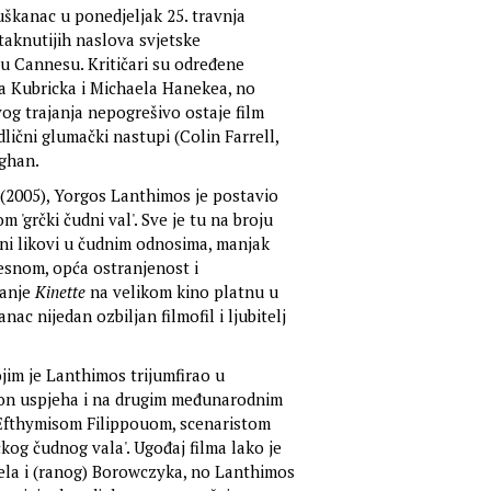
škanac u ponedjeljak 25. travnja
taknutijih naslova svjetske
 u Cannesu. Kritičari su određene
ja Kubricka i Michaela Hanekea, no
og trajanja nepogrešivo ostaje film
lični glumački nastupi (Colin Farrell,
oghan.
(2005), Yorgos Lanthimos je postavio
 'grčki čudni val'. Sve je tu na broju
dni likovi u čudnim odnosima, manjak
esnom, opća ostranjenost i
vanje
Kinette
na velikom kino platnu u
ac nijedan ozbiljan filmofil i ljubitelj
jim je Lanthimos trijumfirao u
kon uspjeha i na drugim međunarodnim
 s Efthymisom Filippouom, scenaristom
čkog čudnog vala'. Ugođaj filma lako je
ela i (ranog) Borowczyka, no Lanthimos