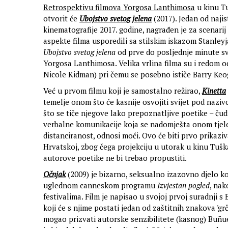
Retrospektivu filmova Yorgosa Lanthimosa
u kinu Tu
otvorit će
Ubojstvo svetog jelena
(2017). Jedan od najis
kinematografije 2017. godine, nagrađen je za scenarij
aspekte filma usporedili sa stilskim iskazom Stanley
Ubojstvo svetog jelena
od prve do posljednje minute sv
Yorgosa Lanthimosa. Velika vrlina filma su i redom od
Nicole Kidman) pri čemu se posebno ističe Barry Ke
Već u prvom filmu koji je samostalno režirao,
Kinetta
temelje onom što će kasnije osvojiti svijet pod nazivom
što se tiče njegove lako prepoznatljive poetike – ču
verbalne komunikacije koja se nadomješta onom tjel
distanciranost, odnosi moći. Ovo će biti prvo prikazi
Hrvatskoj, zbog čega projekciju u utorak u kinu Tuškan
autorove poetike ne bi trebao propustiti.
Očnjak
(2009) je bizarno, seksualno izazovno djelo ko
uglednom canneskom programu
Izvjestan pogled
, na
festivalima. Film je napisao u svojoj prvoj suradnji
koji će s njime postati jedan od zaštitnih znakova 'gr
mogao prizvati autorske senzibilitete (kasnog) Buñu