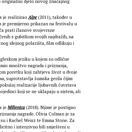
 originalno djelo novog značajnog
 je realizirao
Alpe
(2011), također u
m je premijerno prikazan na festivalu u
riča prati članove svojevrsne
očenih s gubitkom svojih najdražih, na
og idejnog polazišta, film odlikuju i
ngleskom jeziku u kojem su odlične
primio mnoštvo nagrada i priznanja,
om poretku koji zahtjeva život u dvoje
ma, suprotstavlja šumska gerila čijim
 pokušaj realizacije ljubavnih čuvstava
jedinci koji se ne uklapaju u sistem, ali
a je
Miljenica
(2018). Njime je postigao
priznanja nagrade. Olivia Colman je za
e su i Rachel Weisz te Emma Stone. Za
icitno i intenzivno bili smješteni u