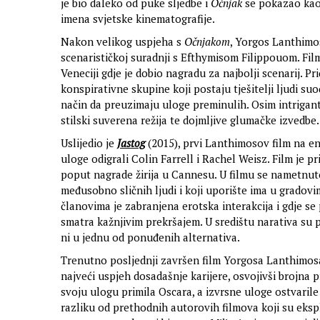
je bio daleko od puke sljedbe i
Očnjak
se pokazao kao
imena svjetske kinematografije.
Nakon velikog uspjeha s
Očnjakom
, Yorgos Lanthimos
scenarističkoj suradnji s Efthymisom Filippouom. Fil
Veneciji gdje je dobio nagradu za najbolji scenarij. P
konspirativne skupine koji postaju tješitelji ljudi su
način da preuzimaju uloge preminulih. Osim intrigantn
stilski suverena režija te dojmljive glumačke izvedbe.
Uslijedio je
Jastog
(2015), prvi Lanthimosov film na e
uloge odigrali Colin Farrell i Rachel Weisz. Film je 
poput nagrade žirija u Cannesu. U filmu se nametnut
međusobno sličnih ljudi i koji uporište ima u gradovi
članovima je zabranjena erotska interakcija i gdje se
smatra kažnjivim prekršajem. U središtu narativa su po
ni u jednu od ponuđenih alternativa.
Trenutno posljednji završen film Yorgosa Lanthimos
najveći uspjeh dosadašnje karijere, osvojivši brojna 
svoju ulogu primila Oscara, a izvrsne uloge ostvaril
razliku od prethodnih autorovih filmova koji su ekspl