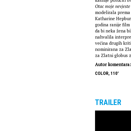
kasnije polučiti s
Otac moje nevjeste
modelirala prema 
Katharine Hepburn
godina ranije fil
da bi neka žena b
nahvalila interpr
većina drugih krit
nominirana za Zlat
za Zlatni globus z
Autor komentara:
COLOR, 110'
TRAILER