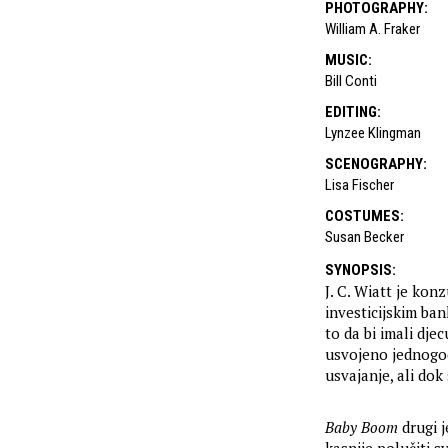
PHOTOGRAPHY
:
William A. Fraker
MUSIC
:
Bill Conti
EDITING
:
Lynzee Klingman
SCENOGRAPHY
:
Lisa Fischer
COSTUMES
:
Susan Becker
SYNOPSIS
:
J. C. Wiatt je ko
investicijskim ba
to da bi imali djec
usvojeno jednogodi
usvajanje, ali dok
Baby Boom
drugi j