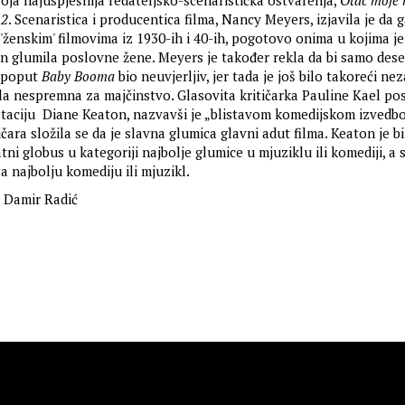
voja najuspješnija redateljsko-scenaristička ostvarenja,
Otac moje 
 2
. Scenaristica i producentica filma, Nancy Meyers, izjavila je da g
'ženskim' filmovima iz 1930-ih i 40-ih, pogotovo onima u kojima je
 glumila poslovne žene. Meyers je također rekla da bi samo des
m poput
Baby Booma
bio neuvjerljiv, jer tada je još bilo takoreći ne
ila nespremna za majčinstvo. Glasovita kritičarka Pauline Kael po
etaciju Diane Keaton, nazvavši je „blistavom komedijskom izvedbo
ičara složila se da je slavna glumica glavni adut filma. Keaton je bi
ni globus u kategoriji najbolje glumice u mjuziklu ili komediji, a 
a najbolju komediju ili mjuzikl.
Damir Radić