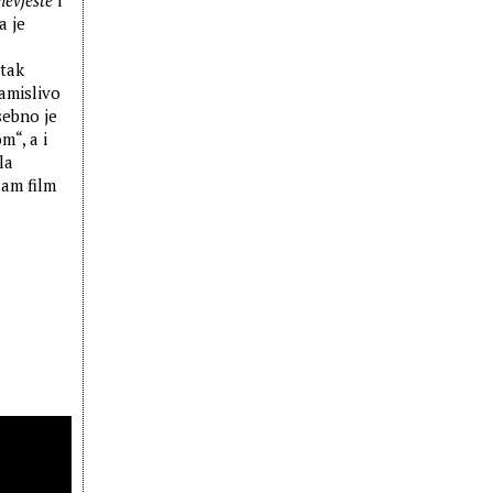
nevjeste
i
a je
etak
zamislivo
sebno je
m“, a i
la
sam film