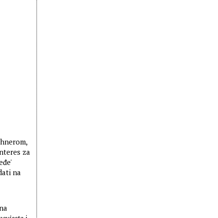
chnerom,
interes za
eđe'
dati na
ina