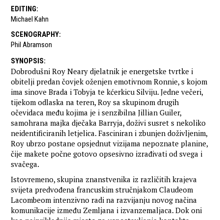
EDITING
:
Michael Kahn
SCENOGRAPHY
:
Phil Abramson
SYNOPSIS
:
Dobrodušni Roy Neary djelatnik je energetske tvrtke i
obitelji predan čovjek oženjen emotivnom Ronnie, s kojom
ima sinove Brada i Tobyja te kćerkicu Silviju. Jedne večeri,
tijekom odlaska na teren, Roy sa skupinom drugih
očevidaca među kojima je i senzibilna Jillian Guiler,
samohrana majka dječaka Barryja, doživi susret s nekoliko
neidentificiranih letjelica. Fasciniran i zbunjen doživljenim,
Roy ubrzo postane opsjednut vizijama nepoznate planine,
čije makete počne gotovo opsesivno izrađivati od svega i
svačega.
Istovremeno, skupina znanstvenika iz različitih krajeva
svijeta predvođena francuskim stručnjakom Claudeom
Lacombeom intenzivno radi na razvijanju novog načina
komunikacije između Zemljana i izvanzemaljaca. Dok oni