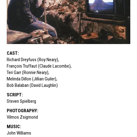
CAST
:
Richard Dreyfuss (Roy Neary)
,
François Truffaut (Claude Lacombe)
,
Teri Garr (Ronnie Neary)
,
Melinda Dillon (Jillian Guiler)
,
Bob Balaban (David Laughlin)
SCRIPT
:
Steven Spielberg
PHOTOGRAPHY
:
Vilmos Zsigmond
MUSIC
:
John Williams