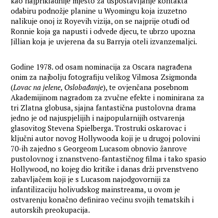
kao najprikladnije mjesto za uspostavljanje kontakta
odabiru podnožje planine u Wyomingu koja izuzetno
nalikuje onoj iz Royevih vizija, on se najprije otuđi od
Ronnie koja ga napusti i odvede djecu, te ubrzo upozna
Jillian koja je uvjerena da su Barryja oteli izvanzemaljci.
Godine 1978. od osam nominacija za Oscara nagrađena
onim za najbolju fotografiju velikog Vilmosa Zsigmonda
(
Lovac na jelene, Oslobađanje
), te ovjenčana posebnom
Akademijinom nagradom za zvučne efekte i nominirana za
tri Zlatna globusa, sjajna fantastična pustolovna drama
jedno je od najuspjelijih i najpopularnijih ostvarenja
glasovitog Stevena Spielberga. Trostruki oskarovac i
ključni autor novog Hollywooda koji je u drugoj polovini
70-ih zajedno s Georgeom Lucasom obnovio žanrove
pustolovnog i znanstveno-fantastičnog filma i tako spasio
Hollywood, no kojeg dio kritike i danas drži prvenstveno
zabavljačem koji je s Lucasom najodgovorniji za
infantilizaciju holivudskog mainstreama, u ovom je
ostvarenju konačno definirao većinu svojih tematskih i
autorskih preokupacija.