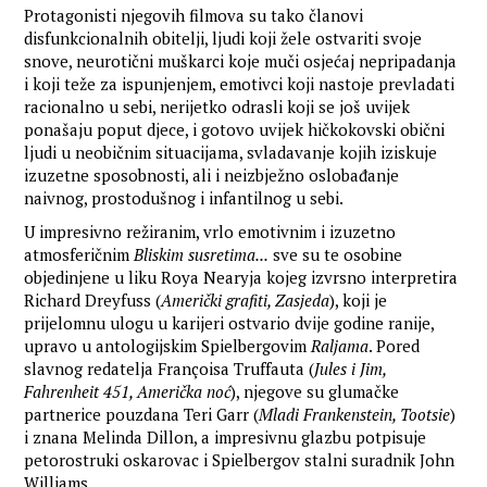
Protagonisti njegovih filmova su tako članovi
disfunkcionalnih obitelji, ljudi koji žele ostvariti svoje
snove, neurotični muškarci koje muči osjećaj nepripadanja
i koji teže za ispunjenjem, emotivci koji nastoje prevladati
racionalno u sebi, nerijetko odrasli koji se još uvijek
ponašaju poput djece, i gotovo uvijek hičkokovski obični
ljudi u neobičnim situacijama, svladavanje kojih iziskuje
izuzetne sposobnosti, ali i neizbježno oslobađanje
naivnog, prostodušnog i infantilnog u sebi.
U impresivno režiranim, vrlo emotivnim i izuzetno
atmosferičnim
Bliskim susretima...
sve su te osobine
objedinjene u liku Roya Nearyja kojeg izvrsno interpretira
Richard Dreyfuss (
Američki grafiti, Zasjeda
), koji je
prijelomnu ulogu u karijeri ostvario dvije godine ranije,
upravo u antologijskim Spielbergovim
Raljama
. Pored
slavnog redatelja Françoisa Truffauta (
Jules i Jim,
Fahrenheit 451, Američka noć
), njegove su glumačke
partnerice pouzdana Teri Garr (
Mladi Frankenstein, Tootsie
)
i znana Melinda Dillon, a impresivnu glazbu potpisuje
petorostruki oskarovac i Spielbergov stalni suradnik John
Williams.