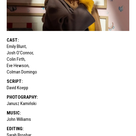
CAST
:
Emily Blunt
,
Josh O'Connor
,
Colin Firth
,
Eve Hewson
,
Colman Domingo
SCRIPT
:
David Koepp
PHOTOGRAPHY
:
Janusz Kamiński
MUSIC
:
John Williams
EDITING
:
Sarah Broshar