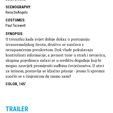
SCENOGRAPHY
:
Rena DeAngelo
COSTUMES
:
Paul Tazewell
SYNOPSIS
:
U trenutku kada svijet dobije dokaz o postojanju
izvanzemaljskog života, društvo se suočava s
nezapamćenim preokretom. Dok vlade pokušavaju
kontrolirati informacije, a javnost tone u strah i nevjericu,
skupina pojedinaca nalazi se u središtu događaja koji bi
mogao zauvijek promijeniti sudbinu čovječanstva. U utrci
za istinom, postavlja se ključno pitanje - jesmo li spremni
suočiti se s činjenicom da nismo sami?
COLOR, 145'
TRAILER