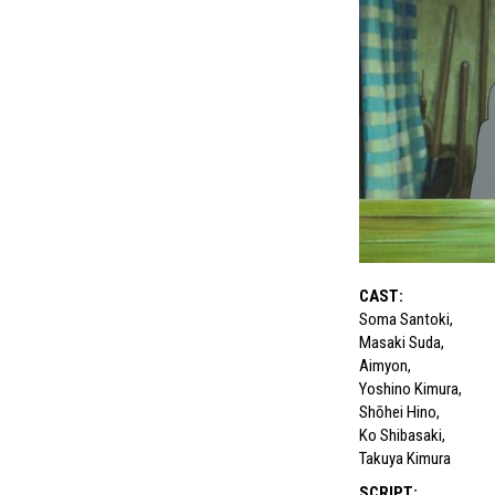
CAST
:
Soma Santoki
,
Masaki Suda
,
Aimyon
,
Yoshino Kimura
,
Shōhei Hino
,
Ko Shibasaki
,
Takuya Kimura
SCRIPT
: