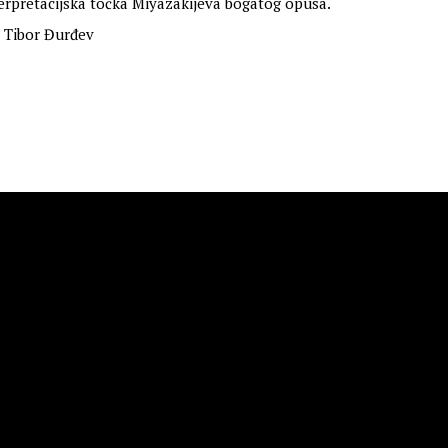
terpretacijska točka Miyazakijeva bogatog opusa.
Tibor Đurđev