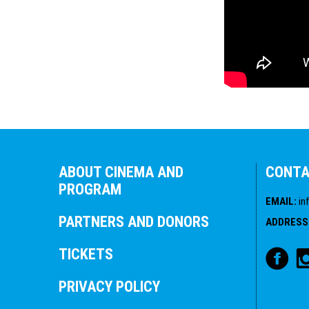
ABOUT CINEMA AND
CONT
PROGRAM
EMAIL
:
in
PARTNERS AND DONORS
ADDRESS
TICKETS
PRIVACY POLICY