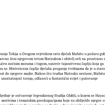
anja Tokija u Drugom svjetskom ratu dječak Mahito u požaru gub
ovno ženi njegovom tetom Natsukom i obitelj seli na prostrano 
učen noćnim morama i tugom, susreće tajanstvenu čaplju koja ga 
 mu se. Misteriozna čaplja dječaka proganja tvrdnjama da je u star
ut do njegove majke. Nakon što trudna Natsuko nestane, Mahito
z unutrašnjost tornja, odlazeći u fantastični svijet i putovanje
ljednje je ostvarenje legendarnog Studija Ghibli, u kojem se Haya
 motivima i tematskim preokupacijama koje su obilježile njegov o