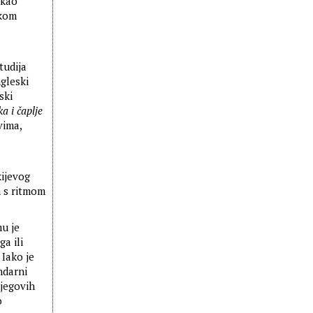
 kao
škom
tudija
gleski
ski
a i čaplje
vima,
ijevog
h s ritmom
u je
a ili
 Iako je
ndarni
njegovih
o