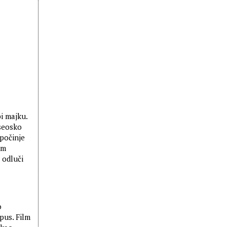
i majku.
seosko
počinje
om
 odluči
o
pus. Film