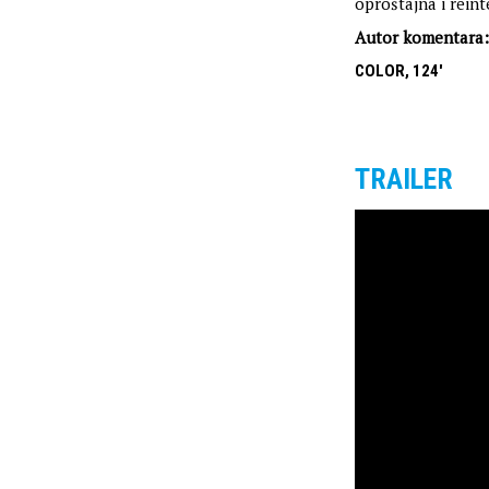
oproštajna i rein
Autor komentara:
COLOR, 124'
TRAILER