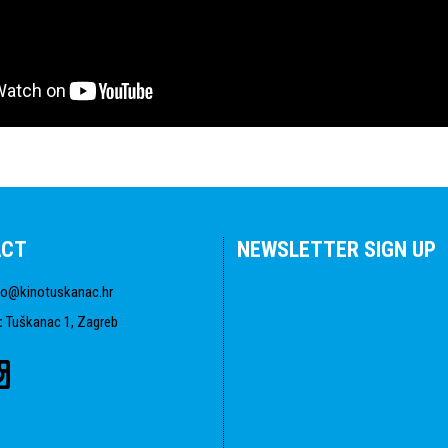
ACT
NEWSLETTER SIGN UP
fo@kinotuskanac.hr
:
Tuškanac 1, Zagreb