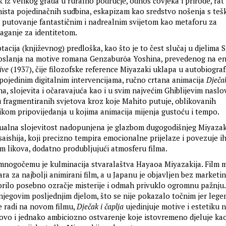
 iz velikog grada u ruralno područje, odnos čovjeka i prirode, rat
ista pojedinačnih sudbina, eskapizam kao sredstvo nošenja s te
putovanje fantastičnim i nadrealnim svijetom kao metaforu za
aganje za identitetom.
ptacija (književnog) predloška, kao što je to čest slučaj u djelima S
 oslanja na motive romana Genzaburōa Yoshina, prevedenog na en
ive
(1937), čije filozofske reference Miyazaki uklapa u autobiograf
pojedinim digitalnim intervencijama, ručno crtana animacija
Dječak
a, slojevita i očaravajuća kao i u svim najvećim Ghiblijevim naslo
 fragmentiranih svjetova kroz koje Mahito putuje, oblikovanih
ikom pripovijedanja u kojima animacija mijenja gustoću i tempo.
ualna slojevitost nadopunjena je glazbom dugogodišnjeg Miyazak
saishija, koji precizno tempira emocionalne prijelaze i povezuje i
m likova, dodatno produbljujući atmosferu filma.
mnogočemu je kulminacija stvaralaštva Hayaoa Miyazakija. Film m
a za najbolji animirani film, a u Japanu je objavljen bez marketing
vorilo posebno ozračje misterije i odmah privuklo ogromnu pažnju.
jegovim posljednjim djelom, što se nije pokazalo točnim jer lege
e radi na novom filmu,
Dječak i čaplja
ujedinjuje motive i estetiku 
novo i jednako ambiciozno ostvarenje koje istovremeno djeluje ka