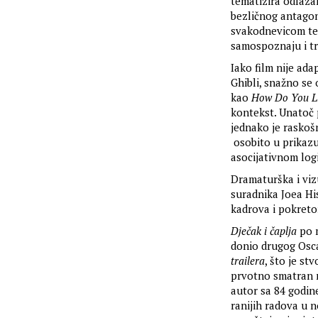
tematizira odlazak
bezličnog antagon
svakodnevicom te 
samospoznaju i tr
Iako film nije ada
Ghibli, snažno se
kao
How Do You L
kontekst. Unatoč 
jednako je raskošn
osobito u prikazu
asocijativnom log
Dramaturška i viz
suradnika Joea Hi
kadrova i pokreto
Dječak i čaplja
po 
donio drugog Oscar
trailera
, što je st
prvotno smatran n
autor sa 84 godin
ranijih radova u 