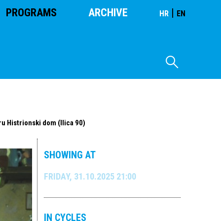
PROGRAMS
ARCHIVE
|
HR
EN
ru Histrionski dom (Ilica 90)
SHOWING AT
FRIDAY, 31.10.2025 21:00
IN CYCLES