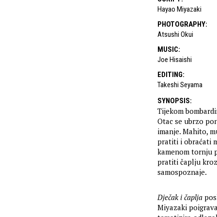
Hayao Miyazaki
PHOTOGRAPHY
:
Atsushi Okui
MUSIC
:
Joe Hisaishi
EDITING
:
Takeshi Seyama
SYNOPSIS
:
Tijekom bombardir
Otac se ubrzo pon
imanje. Mahito, m
pratiti i obraćati
kamenom tornju p
pratiti čaplju kro
samospoznaje.
Dječak i čaplja
pos
Miyazaki poigrava