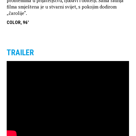
problemima u prijateljstvu, ljubavi i obitelji. Sama radnja
filma smještena je u stvarni svijet, s pokojim dodirom
„čarolije“.
COLOR, 96'
TRAILER