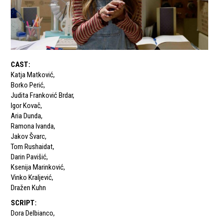
CAST
:
Katja Matković
,
Borko Perić
,
Judita Franković Brdar
,
Igor Kovač
,
Aria Dunda
,
Ramona Ivanda
,
Jakov Švarc
,
Tom Rushaidat
,
Darin Pavišić
,
Ksenija Marinković
,
Vinko Kraljević
,
Dražen Kuhn
SCRIPT
:
Dora Delbianco
,