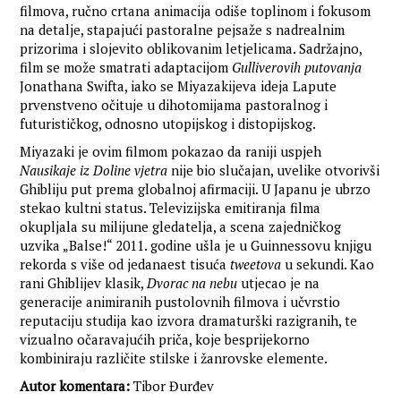
filmova, ručno crtana animacija odiše toplinom i fokusom
na detalje, stapajući pastoralne pejsaže s nadrealnim
prizorima i slojevito oblikovanim letjelicama. Sadržajno,
film se može smatrati adaptacijom
Gulliverovih putovanja
Jonathana Swifta, iako se Miyazakijeva ideja Lapute
prvenstveno očituje u dihotomijama pastoralnog i
futurističkog, odnosno utopijskog i distopijskog.
Miyazaki je ovim filmom pokazao da raniji uspjeh
Nausikaje
iz Doline vjetra
nije bio slučajan, uvelike otvorivši
Ghibliju put prema globalnoj afirmaciji. U Japanu je ubrzo
stekao kultni status. Televizijska emitiranja filma
okupljala su milijune gledatelja, a scena zajedničkog
uzvika „Balse!“ 2011. godine ušla je u Guinnessovu knjigu
rekorda s više od jedanaest tisuća
tweetova
u sekundi. Kao
rani Ghiblijev klasik,
Dvorac na nebu
utjecao je na
generacije animiranih pustolovnih filmova i učvrstio
reputaciju studija kao izvora dramaturški razigranih, te
vizualno očaravajućih priča, koje besprijekorno
kombiniraju različite stilske i žanrovske elemente.
Autor komentara:
Tibor Đurđev