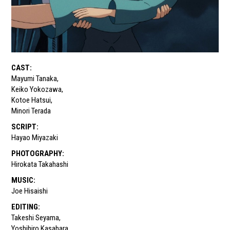
CAST
:
Mayumi Tanaka
,
Keiko Yokozawa
,
Kotoe Hatsui
,
Minori Terada
SCRIPT
:
Hayao Miyazaki
PHOTOGRAPHY
:
Hirokata Takahashi
MUSIC
:
Joe Hisaishi
EDITING
:
Takeshi Seyama
,
Yoshihiro Kasahara