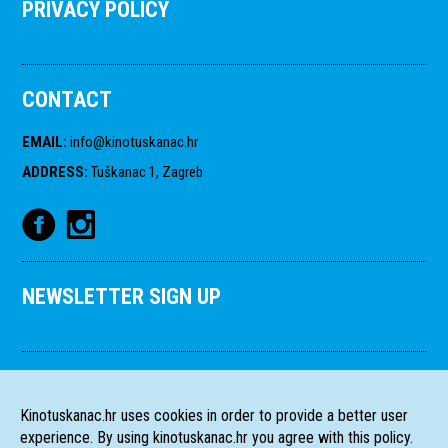
PRIVACY POLICY
CONTACT
EMAIL
:
info@kinotuskanac.hr
ADDRESS
:
Tuškanac 1, Zagreb
NEWSLETTER SIGN UP
Kinotuskanac.hr uses cookies in order to provide a better user
experience. By using kinotuskanac.hr you agree with this policy.