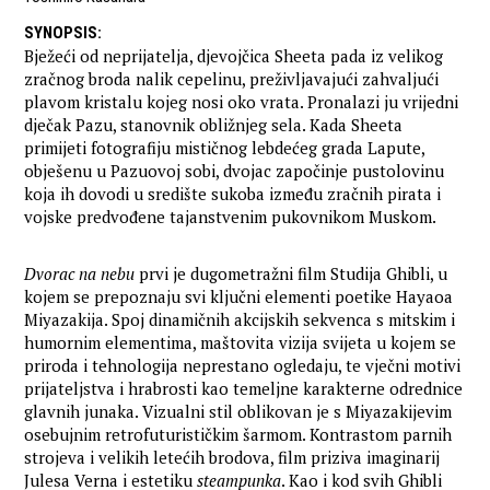
SYNOPSIS
:
Bježeći od neprijatelja, djevojčica Sheeta pada iz velikog
zračnog broda nalik cepelinu, preživljavajući zahvaljući
plavom kristalu kojeg nosi oko vrata. Pronalazi ju vrijedni
dječak Pazu, stanovnik obližnjeg sela. Kada Sheeta
primijeti fotografiju mističnog lebdećeg grada Lapute,
obješenu u Pazuovoj sobi, dvojac započinje pustolovinu
koja ih dovodi u središte sukoba između zračnih pirata i
vojske predvođene tajanstvenim pukovnikom Muskom.
Dvorac na nebu
prvi je dugometražni film Studija Ghibli, u
kojem se prepoznaju svi ključni elementi poetike Hayaoa
Miyazakija. Spoj dinamičnih akcijskih sekvenca s mitskim i
humornim elementima, maštovita vizija svijeta u kojem se
priroda i tehnologija neprestano ogledaju, te vječni motivi
prijateljstva i hrabrosti kao temeljne karakterne odrednice
glavnih junaka. Vizualni stil oblikovan je s Miyazakijevim
osebujnim retrofuturističkim šarmom. Kontrastom parnih
strojeva i velikih letećih brodova, film priziva imaginarij
Julesa Verna i estetiku
steampunka
. Kao i kod svih Ghibli