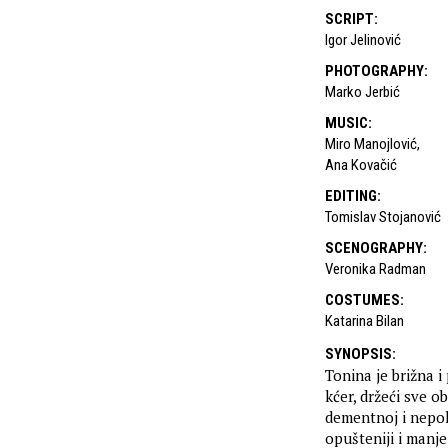
SCRIPT
:
Igor Jelinović
PHOTOGRAPHY
:
Marko Jerbić
MUSIC
:
Miro Manojlović
,
Ana Kovačić
EDITING
:
Tomislav Stojanović
SCENOGRAPHY
:
Veronika Radman
COSTUMES
:
Katarina Bilan
SYNOPSIS
:
Tonina je brižna 
kćer, držeći sve o
dementnoj i nepok
opušteniji i manj