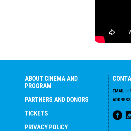
ABOUT CINEMA AND
CONT
PROGRAM
EMAIL
:
in
PARTNERS AND DONORS
ADDRESS
TICKETS
PRIVACY POLICY