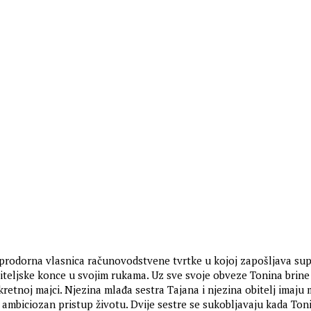
i prodorna vlasnica računovodstvene tvrtke u kojoj zapošljava sup
biteljske konce u svojim rukama. Uz sve svoje obveze Tonina brine 
retnoj majci. Njezina mlađa sestra Tajana i njezina obitelj imaju
e ambiciozan pristup životu. Dvije sestre se sukobljavaju kada Ton