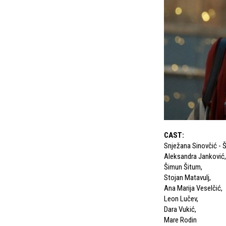
CAST
:
Snježana Sinovčić - 
Aleksandra Janković
,
Šimun Šitum
,
Stojan Matavulj
,
Ana Marija Veselčić
,
Leon Lučev
,
Dara Vukić
,
Mare Rodin