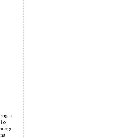
ruga i
i o
 mnogo
ina