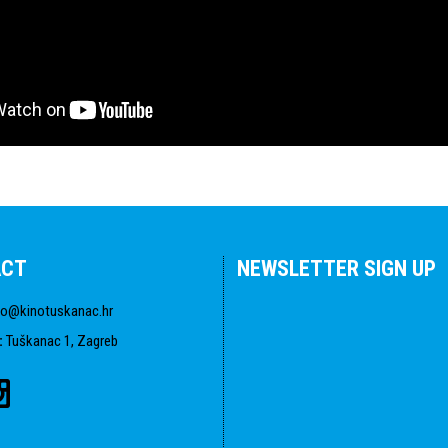
ACT
NEWSLETTER SIGN UP
fo@kinotuskanac.hr
:
Tuškanac 1, Zagreb