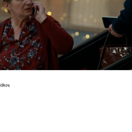
Šiškov
,