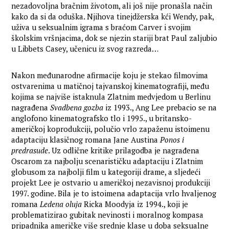
nezadovoljna bračnim životom, ali još nije pronašla način
kako da si da oduška. Njihova tinejdžerska kći Wendy, pak,
uživa u seksualnim igrama s braćom Carver i svojim
školskim vršnjacima, dok se njezin stariji brat Paul zaljubio
u Libbets Casey, učenicu iz svog razreda…
Nakon međunarodne afirmacije koju je stekao filmovima
ostvarenima u matičnoj tajvanskoj kinematografiji, među
kojima se najviše istaknula Zlatnim medvjedom u Berlinu
nagrađena
Svadbena gozba
iz 1993., Ang Lee prebacio se na
anglofono kinematografsko tlo i 1995., u britansko-
američkoj koprodukciji, polučio vrlo zapaženu istoimenu
adaptaciju klasičnog romana Jane Austina
Ponos i
predrasude
. Uz odlične kritike prilagodba je nagrađena
Oscarom za najbolju scenarističku adaptaciju i Zlatnim
globusom za najbolji film u kategoriji drame, a sljedeći
projekt Lee je ostvario u američkoj nezavisnoj produkciji
1997. godine. Bila je to istoimena adaptacija vrlo hvaljenog
romana
Ledena oluja
Ricka Moodyja iz 1994., koji je
problematizirao gubitak nevinosti i moralnog kompasa
pripadnika američke više srednje klase u doba seksualne