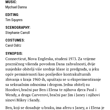
MUSIC
:
Mychael Danna
EDITING
:
Tim Squyres
SCENOGRAPHY
:
Stephanie Carroll
COSTUMES
:
Carol Oditz
SYNOPSIS
:
Connecticut, Nova Engleska, studeni 1973. Za vrijeme
prazničnog vikenda povodom Dana zahvalnosti, dvije
susjedske obitelji više srednje klase iz predgrađa, u jeku
opće permisivnosti kao posljedice kontrakulturnih
zbivanja s kraja 1960-ih, upuštaju se u eksperimentiranje
sa seksualnim odnosima i drogom. Jedna obitelj su
Hoodovi, bračni par Ben i Elena te njihova djeca Paul i
Wendy, a druga Carverovi, bračni par Jim i Janey i njihovi
sinovi Mikey i Sandy.
Ben, koji se dosađuje u braku, ima aferu s Janey, a i Elena je