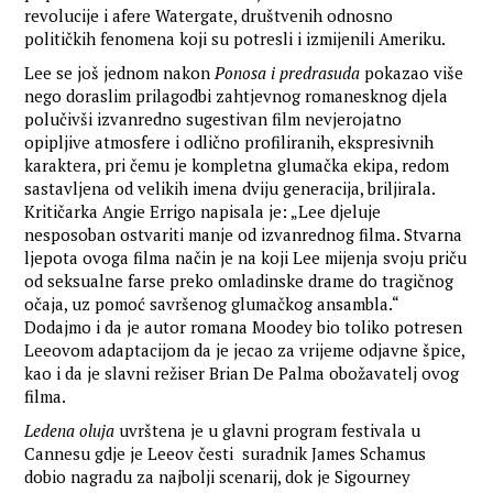
revolucije i afere Watergate, društvenih odnosno
političkih fenomena koji su potresli i izmijenili Ameriku.
Lee se još jednom nakon
Ponosa i predrasuda
pokazao više
nego doraslim prilagodbi zahtjevnog romanesknog djela
polučivši izvanredno sugestivan film nevjerojatno
opipljive atmosfere i odlično profiliranih, ekspresivnih
karaktera, pri čemu je kompletna glumačka ekipa, redom
sastavljena od velikih imena dviju generacija, briljirala.
Kritičarka Angie Errigo napisala je: „Lee djeluje
nesposoban ostvariti manje od izvanrednog filma. Stvarna
ljepota ovoga filma način je na koji Lee mijenja svoju priču
od seksualne farse preko omladinske drame do tragičnog
očaja, uz pomoć savršenog glumačkog ansambla.“
Dodajmo i da je autor romana Moodey bio toliko potresen
Leeovom adaptacijom da je jecao za vrijeme odjavne špice,
kao i da je slavni režiser Brian De Palma obožavatelj ovog
filma.
Ledena oluja
uvrštena je u glavni program festivala u
Cannesu gdje je Leeov česti suradnik James Schamus
dobio nagradu za najbolji scenarij, dok je Sigourney