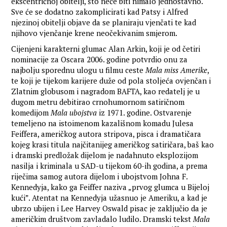
ekscentričnoj obitelji, što neće biti nimalo jednostavno.
Sve će se dodatno zakomplicirati kad Patsy i Alfred
njezinoj obitelji objave da se planiraju vjenčati te kad
njihovo vjenčanje krene neočekivanim smjerom.
Cijenjeni karakterni glumac Alan Arkin, koji je od četiri
nominacije za Oscara 2006. godine potvrdio onu za
najbolju sporednu ulogu u filmu ceste
Mala miss Amerike
,
te koji je tijekom karijere duže od pola stoljeća ovjenčan i
Zlatnim globusom i nagradom BAFTA, kao redatelj je u
dugom metru debitirao crnohumornom satiričnom
komedijom
Mala ubojstva
iz 1971. godine. Ostvarenje
temeljeno na istoimenom kazališnom komadu Julesa
Feiffera, američkog autora stripova, pisca i dramatičara
kojeg krasi titula najčitanijeg američkog satiričara, baš kao
i dramski predložak dijelom je nadahnuto eksplozijom
nasilja i kriminala u SAD-u tijekom 60-ih godina, a prema
riječima samog autora dijelom i ubojstvom Johna F.
Kennedyja, kako ga Feiffer naziva „prvog glumca u Bijeloj
kući”. Atentat na Kennedyja užasnuo je Ameriku, a kad je
ubrzo ubijen i Lee Harvey Oswald pisac je zaključio da je
američkim društvom zavladalo ludilo. Dramski tekst
Mala