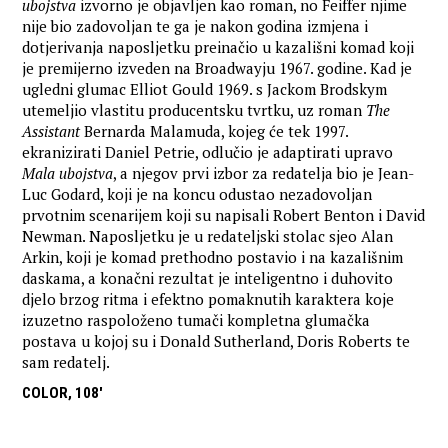
ubojstva
izvorno je objavljen kao roman, no Feiffer njime
nije bio zadovoljan te ga je nakon godina izmjena i
dotjerivanja naposljetku preinačio u kazališni komad koji
je premijerno izveden na Broadwayju 1967. godine. Kad je
ugledni glumac Elliot Gould 1969. s Jackom Brodskym
utemeljio vlastitu producentsku tvrtku, uz roman
The
Assistant
Bernarda Malamuda, kojeg će tek 1997.
ekranizirati Daniel Petrie, odlučio je adaptirati upravo
Mala ubojstva
, a njegov prvi izbor za redatelja bio je Jean-
Luc Godard, koji je na koncu odustao nezadovoljan
prvotnim scenarijem koji su napisali Robert Benton i David
Newman. Naposljetku je u redateljski stolac sjeo Alan
Arkin, koji je komad prethodno postavio i na kazališnim
daskama, a konačni rezultat je inteligentno i duhovito
djelo brzog ritma i efektno pomaknutih karaktera koje
izuzetno raspoloženo tumači kompletna glumačka
postava u kojoj su i Donald Sutherland, Doris Roberts te
sam redatelj.
COLOR, 108'