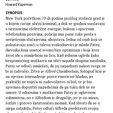
Howard Kuperman
SYNOPSIS
:
New York početkom 70-ih godina prošlog stoljeća grad je
u kojem caruje ulični kriminal, a dok se građani suočavaju
s nestancima električne energije, bukom i opscenim
telefonskim pozivima, policija ima pune ruke posla s
neriješenim slučajevima ubojstava. Jedna od onih koji se
pokušavaju snaći u takvoj svakodnevici je mlada Patsy,
djevojka koja unatoč svemu bira optimizam i koja kroz
život ide s osmijehom na licu. Kad jednom ugleda kako
bespomoćnog muškarca na ulici napada skupina nasilnika,
Patsy se odluči umiješati, da joj napadnuti nakon svega ne
bi ni zahvalio. Žrtva je Alfred Chamberlain, fotograf koji je
na njezino iznenađenje posve emotivno hladan, jer
praktički ne osjeća ni zadovoljstvo ni bol, te je bio
spreman dopustiti napadačima da ga tuku dok se ne
umore. U odnosima s muškarcima Patsy je uglavnom
submisivna, no s Alfredom je drugačije, jer je on miran,
šutljiv i gotovo katatoničan momak. Kad shvati da se u
njega zaljubila, Patsy odluči Alfreda predstaviti svojoj