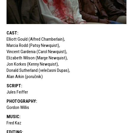
CAST
:
Elliott Gould (Alfred Chamberlain)
,
Marcia Rodd (Patsy Newquist)
,
Vincent Gardenia (Carol Newquist)
,
Elizabeth Wilson (Marge Newquist)
,
Jon Korkes (Kenny Newquist)
,
Donald Sutherland (velečasni Dupas)
,
Alan Arkin (poručnik)
SCRIPT
:
Jules Feiffer
PHOTOGRAPHY
:
Gordon Willis
MUSIC
:
Fred Kaz
EDITING
: