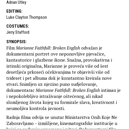
Adrian Utley
EDITING
:
Luke Clayton Thompson
COSTUMES
:
Jerry Stafford
SYNOPSIS
:
Film
Marianne Faithfull: Broken English
odvažan je
dokumentarni portret ove neponovljive pjevačice,
kantautorice i glazbene ikone. Snažna, provokativna i
istinski originalna, Marianne je proveća više od šest
desetljeća prkoseći očekivanjima te objavivši više od
trideset i pet albuma dok je konstantno kreirala nove
stvari. Snimljen uz njezino puno sudjelovanje,
dokumentarac
Marianne Faithfull: Broken English
intiman je
i nepokolebljivo istraživanje oštećenog, ali nikad
slomljenog života kojeg su formirale slava, kreativnost i
neumoljiva kontrola javnosti.
Radnja filma odvija se unutar Ministarstva Onih Koje Ne
Zaboravljamo – izmišljene, kinematografske institucije u