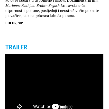
kojoj se sudaraju uspomene i mitovi. Dokumentarni film
Marianne Faithfull: Broken English
žanrovski je čin
otpornosti i pobune, posljednji i neustrašivi čin poznate
pjevačice, njezina prkosna labuđa pjesma.
COLOR, 98'
TRAILER