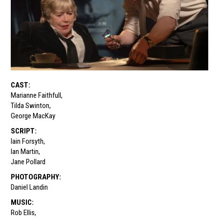
CAST
:
Marianne Faithfull
,
Tilda Swinton
,
George MacKay
SCRIPT
:
Iain Forsyth
,
Ian Martin
,
Jane Pollard
PHOTOGRAPHY
:
Daniel Landin
MUSIC
:
Rob Ellis
,