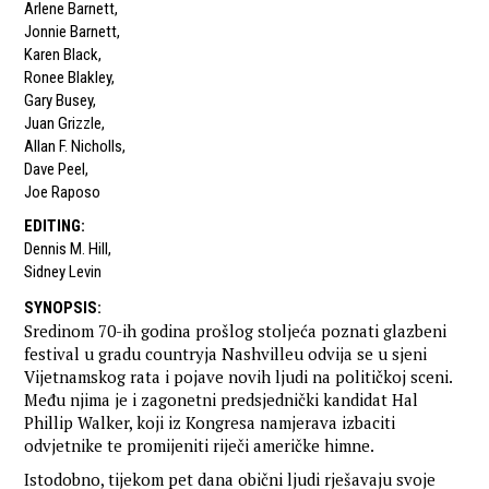
Arlene Barnett
,
Jonnie Barnett
,
Karen Black
,
Ronee Blakley
,
Gary Busey
,
Juan Grizzle
,
Allan F. Nicholls
,
Dave Peel
,
Joe Raposo
EDITING
:
Dennis M. Hill
,
Sidney Levin
SYNOPSIS
:
Sredinom 70-ih godina prošlog stoljeća poznati glazbeni
festival u gradu countryja Nashvilleu odvija se u sjeni
Vijetnamskog rata i pojave novih ljudi na političkoj sceni.
Među njima je i zagonetni predsjednički kandidat Hal
Phillip Walker, koji iz Kongresa namjerava izbaciti
odvjetnike te promijeniti riječi američke himne.
Istodobno, tijekom pet dana obični ljudi rješavaju svoje