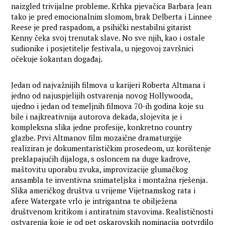
naizgled trivijalne probleme. Krhka pjevačica Barbara Jean
tako je pred emocionalnim slomom, brak Delberta i Linnee
Reese je pred raspadom, a psihički nestabilni gitarist
Kenny čeka svoj trenutak slave. No sve njih, kao i ostale
sudionike i posjetitelje festivala, u njegovoj završnici
očekuje šokantan događaj.
Jedan od najvažnijih filmova u karijeri Roberta Altmana i
jedno od najuspjelijih ostvarenja novog Hollywooda,
ujedno i jedan od temeljnih filmova 70-ih godina koje su
bile i najkreativnija autorova dekada, slojevita je i
kompleksna slika jedne profesije, konkretno country
glazbe. Prvi Altmanov film mozaične dramaturgije
realiziran je dokumentarističkim prosedeom, uz korištenje
preklapajućih dijaloga, s osloncem na duge kadrove,
maštovitu uporabu zvuka, improvizacije glumačkog
ansambla te inventivna snimateljska i montažna rješenja.
Slika američkog društva u vrijeme Vijetnamskog rata i
afere Watergate vrlo je intrigantna te obilježena
društvenom kritikom i antiratnim stavovima. Realističnosti
ostvarenja koje je od pet oskarovskih nominacija potvrdilo