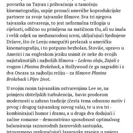
povratka na Tajvan i prihvaćanja u tamošnju
kinematografiju, uspije pronaći američke koprodukcijske
partnere za svoje tajvanske filmove. Sva tri njegova
tajvanska ostvarenja, to jest neformalna trilogija u
cijelosti, odlično su primljena na matičnom tlu, ali su imala
i velik odjek na međunarodnoj sceni, uključujući Sjedinjene
Države, što će Leeju omogućiti prelazak u američku
kinematografiju, i to potpuno bezbolan. Štoviše, upravo u
Americi i na engleskom jeziku snimit će neke do svojih
najistaknutijih i najboljih filmova –
Ledenu oluju
,
Zajaši s
vragom
i
Planinu Brokeback
, a Hollywood će ga nagraditi i s
dva Oscara za najbolju režiju – za filmove
Planina
Brokeback
i
Pijev život
.
U svojim ranim tajvanskim ostvarenjima Lee se, na
primjeru obiteljskih turbulencija, bavio prodorom
modernosti u zabran tradicije (česta tema odnosno motiv i
prvog i drugog tajvanskog novog vala), te u sva tri -
kombinirajući humor i dramu, a u druga dva dodajući i
začine romanse – demonstrirao sposobnost optimalnog
balansiranja raznorodnih žanrovskih sastojaka,
istovremeno prekoračujući žanrovske granice u smjeru