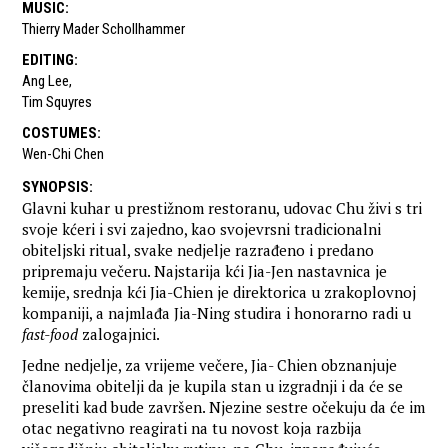
MUSIC
:
Thierry Mader Schollhammer
EDITING
:
Ang Lee
,
Tim Squyres
COSTUMES
:
Wen-Chi Chen
SYNOPSIS
:
Glavni kuhar u prestižnom restoranu, udovac Chu živi s tri
svoje kćeri i svi zajedno, kao svojevrsni tradicionalni
obiteljski ritual, svake nedjelje razrađeno i predano
pripremaju večeru. Najstarija kći Jia-Jen nastavnica je
kemije, srednja kći Jia-Chien je direktorica u zrakoplovnoj
kompaniji, a najmlađa Jia-Ning studira i honorarno radi u
fast-food
zalogajnici.
Jedne nedjelje, za vrijeme večere, Jia- Chien obznanjuje
članovima obitelji da je kupila stan u izgradnji i da će se
preseliti kad bude završen. Njezine sestre očekuju da će im
otac negativno reagirati na tu novost koja razbija