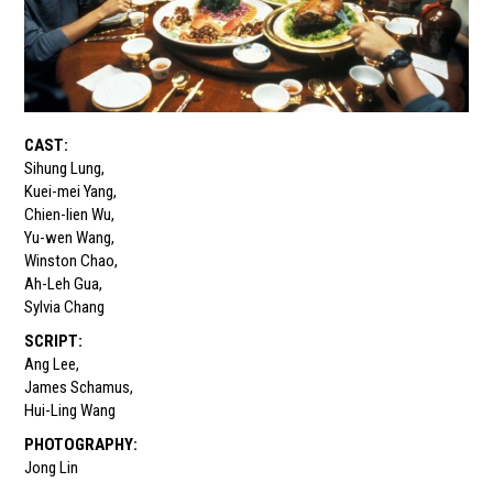
CAST
:
Sihung Lung
,
Kuei-mei Yang
,
Chien-lien Wu
,
Yu-wen Wang
,
Winston Chao
,
Ah-Leh Gua
,
Sylvia Chang
SCRIPT
:
Ang Lee
,
James Schamus
,
Hui-Ling Wang
PHOTOGRAPHY
:
Jong Lin