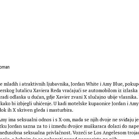
homan
e mladih i atraktivnih ljubavnika, Jordan White i Amy Blue, pokup
žerskog lutalicu Xaviera Reda vraćajući se automobilom iz izlaska
radi odlaska u dućan, gdje Xavier zvani X slučajno ubije vlasnika
 kako bi izbjegli uhićenje. U kadi motelske kupaonice Jordan i Amy
ok ih X skriven gleda i masturbira.
 Amy ima seksualni odnos i s X-om, mada se njih dvoje ne sviđaju j
ku Jordan sazna za to i između dvojice muškaraca dolazi do napet
međusobna seksualna privlačnost. Vozeći se Los Angelesom troja