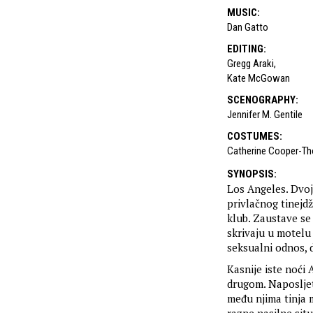
MUSIC
:
Dan Gatto
EDITING
:
Gregg Araki
,
Kate McGowan
SCENOGRAPHY
:
Jennifer M. Gentile
COSTUMES
:
Catherine Cooper-T
SYNOPSIS
:
Los Angeles. Dvoj
privlačnog tinejd
klub. Zaustave se 
skrivaju u motelu
seksualni odnos, d
Kasnije iste noći
drugom. Naposljet
među njima tinja 