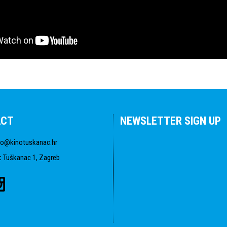
ACT
NEWSLETTER SIGN UP
fo@kinotuskanac.hr
:
Tuškanac 1, Zagreb