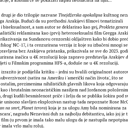
uacije, a kobnim će se pokazati napad neonacista na njih…
drugi je dio trilogije nazvane
Tinejdžerska apokalipsa
kultnog nez
a Arakija. Budući da su prethodni Arakijevi filmovi tematizirali
 biseksualnost, a sam autor se deklarirao kao gej,
Prokleta genera
istički reklamirana kao (prvi) heteroseksualni film Gregga Arakij
ikazivanja na Sundanceu cenzorski okljaštren kako bi dobio pred
skog' NC-17, i ta cenzurirana verzija iz koje su izbačeni mnogi se
apravljena bez Arakijeva pristanka, prikazivala se sve do 2023. godi
urirana inačica u 4K rezoluciji koja zapravo predstavlja Arakijev
d
jeti u Filmskim programima HFS-a, doduše ne u 4K rezoluciji.
izrazito je podijelila kritiku – jedni su hvalili originalnost autorov
bverzivnost (satira na Ameriku i 'američki način života', što se
 ostalim, prezimenima nihilističkih glavnih likova koja odgovaraj
 kao i brutalnim neonacističkim nasiljem nad Jordanom položenim
 drugi kudili besmislenost priče i želju da se publika šokira pod 
 je unisono slavljen eksplozivan nastup tada nepoznate Rose M
an na smrt
,
Planet terora
) koja je za ulogu Amy bila nominirana za
cara', nagradu Nezavisni duh za najbolju debitanticu, iako joj je 
i film (u prvom je imala tako malu ulogu da je nastupila nepotpisa
 imala vrlo malu rolu).