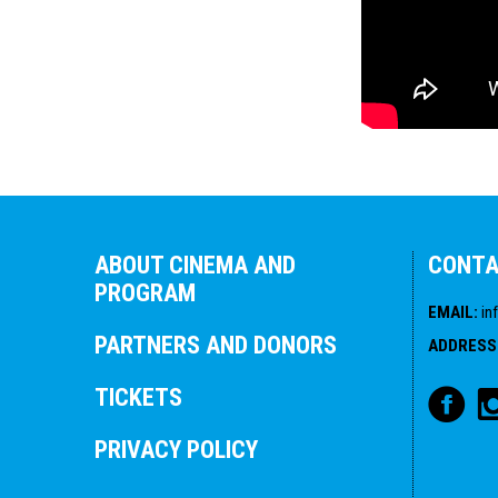
ABOUT CINEMA AND
CONT
PROGRAM
EMAIL
:
in
PARTNERS AND DONORS
ADDRESS
TICKETS
PRIVACY POLICY