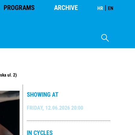
PROGRAMS
ARCHIVE
|
HR
EN
ka ul. 2)
SHOWING AT
FRIDAY, 12.06.2026 20:00
IN CYCLES