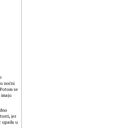
e
 u noćni
. Potom se
 imaju
edno
osti, jer
c upada u