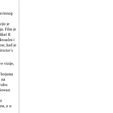
avisnog
cija
je
a. Film je
ikat R
ksualni i
ne, kad je
irector's
e vizije,
u bojama
 na
svaku
cGowan
to
na, a u