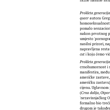
razne nasilne sit
Prokleta generacija
queer
autora Gregg
homoseksualnost i
pomalo senzacional
nakon prvotnog pr
umjesto 'pornograf
nasilni prizori, n
napravljena resta
cut
i koju ćemo vid
Prokleta generacija
crnohumornost i su
manifestira, među
američke zastave,
američku zastavu),
cijenu. Uglavnom
(
Crna dalija
,
Otpor
'nezavisnjačkog Os
formalno bio treć
drugom je također