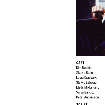
CAST
:
Kim Bodnia
,
Zlatko Burić
,
Laura Drasbæk
,
Slavko Labović
,
Mads Mikkelsen
,
Vanja Bajičić
,
Peter Andersson
SCRIPT
: