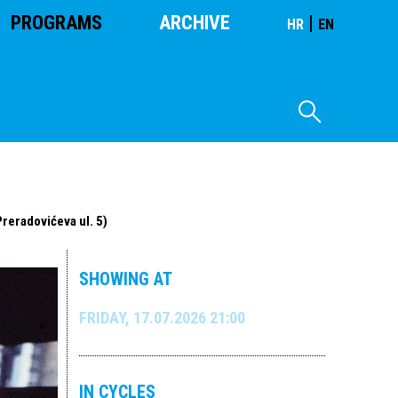
PROGRAMS
ARCHIVE
|
HR
EN
Preradovićeva ul. 5)
SHOWING AT
FRIDAY, 17.07.2026 21:00
IN CYCLES