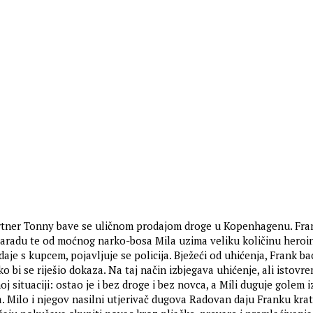
artner Tonny bave se uličnom prodajom droge u Kopenhagenu. Fra
 zaradu te od moćnog narko-bosa Mila uzima veliku količinu heroi
je s kupcem, pojavljuje se policija. Bježeći od uhićenja, Frank ba
o bi se riješio dokaza. Na taj način izbjegava uhićenje, ali istovr
j situaciji: ostao je i bez droge i bez novca, a Mili duguje golem i
. Milo i njegov nasilni utjerivač dugova Radovan daju Franku kra