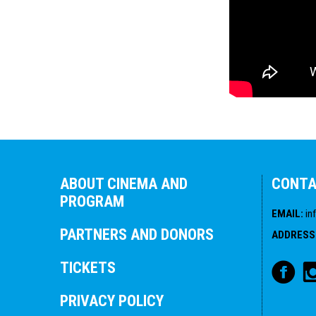
ABOUT CINEMA AND
CONT
PROGRAM
EMAIL
:
in
PARTNERS AND DONORS
ADDRESS
TICKETS
PRIVACY POLICY