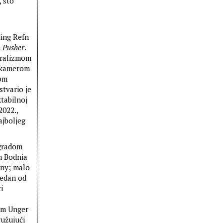
, što
ding Refn
m
Pusher
.
uralizmom
a kamerom
jom
stvario je
ktabilnoj
2022.,
ajboljeg
agradom
m Bodnia
nny; malo
jedan od
i
om Unger
ružujući