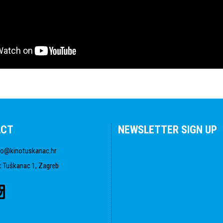
ACT
NEWSLETTER SIGN UP
fo@kinotuskanac.hr
:
Tuškanac 1, Zagreb