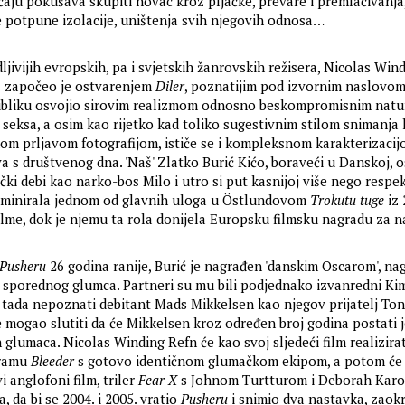
čaju pokušava skupiti novac kroz pljačke, prevare i premlaćivanja
 potpune izolacije, uništenja svih njegovih odnosa…
jivijih evropskih, pa i svjetskih žanrovskih režisera, Nicolas Win
s započeo je ostvarenjem
Diler
, poznatijim pod izvornim naslovo
 publiku osvojio sirovim realizmom odnosno beskompromisnim nat
 i seksa, a osim kao rijetko kad toliko sugestivnim stilom snimanj
nom prljavom fotografijom, ističe se i kompleksnom karakterizaci
a s društvenog dna. 'Naš' Zlatko Burić Kićo, boraveći u Danskoj, o
čki debi kao narko-bos Milo i utro si put kasnijoj više nego respe
kulminirala jednom od glavnih uloga u Östlundovom
Trokutu tuge
iz 
lme, dok je njemu ta rola donijela Europsku filmsku nagradu za n
Pusheru
26 godina ranije, Burić je nagrađen 'danskim Oscarom', n
g sporednog glumca. Partneri su mu bili podjednako izvanredni Ki
i tada nepoznati debitant Mads Mikkelsen kao njegov prijatelj To
me mogao slutiti da će Mikkelsen kroz određen broj godina postati 
glumaca. Nicolas Winding Refn će kao svoj sljedeći film realizirat
dramu
Bleeder
s gotovo identičnom glumačkom ekipom, a potom će
vi anglofoni film, triler
Fear X
s Johnom Turtturom i Deborah Kar
 da bi se 2004. i 2005. vratio
Pusheru
i snimio dva nastavka, zaok