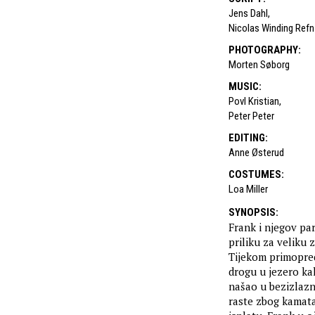
Jens Dahl
,
Nicolas Winding Refn
PHOTOGRAPHY
:
Morten Søborg
MUSIC
:
Povl Kristian
,
Peter Peter
EDITING
:
Anne Østerud
COSTUMES
:
Loa Miller
SYNOPSIS
:
Frank i njegov p
priliku za veliku
Tijekom primopreda
drogu u jezero kak
našao u bezizlazno
raste zbog kamata