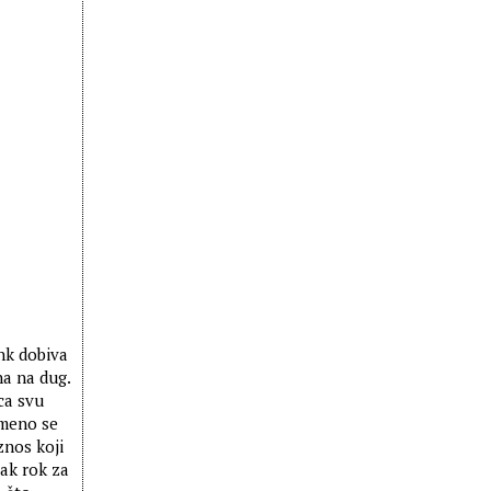
nk dobiva
na na dug.
ca svu
emeno se
znos koji
tak rok za