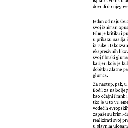
isplatu. Frank u o
dovodi do njegove
Jedan od najuzbudl
svoj izniman opu
Film je kritiku i
u prikazu nasilja
iz ruke i takozva
ekspresivnih likov
svoj filmski gluma
karijeri koja je 
dobitku Zlatne pa
glumca.
Za nastup, pak, u
Bodil za najbolje
kao očajni Frank 
tko je u to vrije
vodećih evropskih 
zapaženu krimi-
realizirati svoj pr
u glavnim ulogama,