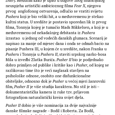
Diler
). Međutim kako je upao u dugove zbog financijskog
neuspjeha artistički ambicioznog filma
Fear X
, njegova
prvog anglofonog ostvarenja, odlučio se vratiti svijetu
Pushera
koji je bio veliki hit, a u međuvremenu je stekao
kultni status. U središte je postavio sporedan lik iz prvog
filma, Tonnyja kojeg je tumačio Mads Mikkelsen, a koji je u
međuvremenu od nekadašnjeg debitanta iz
Pushera
izrastao u jednog od vodećih danskih glumaca. Scenarij je
napisao za manje od mjesec dana i onda se odmah bacio na
pisanje Pushera III, u kojem će u središte, nakon Franka u
Pusheru
i Tonnyja u
Pusheru II
, staviti srpskog narko-bosa
Mila u izvedbi Zlatka Burića.
Pusher II
bio je podjednako
dobro primljen od publike i kritike kao i
Pusher
, od kojeg se
razlikovao time što je veći naglasak stavljen na
psihološke odnose, osobito one disfunkcionalne
obiteljske, odnosno dok je
Pusher
u većoj mjeri žanrovski
film,
Pusher II
je više studija karaktera. No stil je isti –
dokumentaristička kamera iz ruke tzv. prljavom
fotografijom naturalistički kreira svijet djela.
Pusher II
dobio je više nominacija za dvije najvažnije
danske filmske nagrade – Bodil i Roberta. Za Bodil,