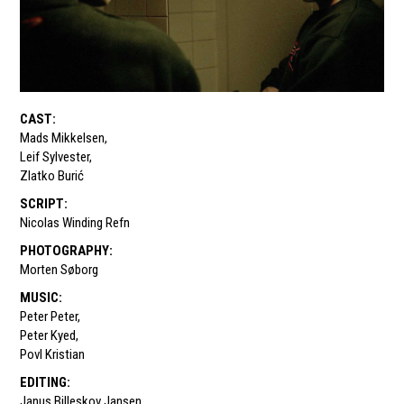
CAST
:
Mads Mikkelsen
,
Leif Sylvester
,
Zlatko Burić
SCRIPT
:
Nicolas Winding Refn
PHOTOGRAPHY
:
Morten Søborg
MUSIC
:
Peter Peter
,
Peter Kyed
,
Povl Kristian
EDITING
:
Janus Billeskov Jansen
,