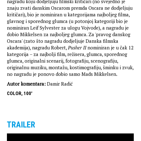
nagradu koju dodjeljuju filmski kritičari (no svejedno je
znaju zvati danskim Oscarom premda Oscara ne dodjeljuju
kritičari), bio je nominiran u kategorijama najboljeg filma,
glavnog i sporednog glumca (u potonjoj kategoriji bio je
nominiran Leif Sylvester za ulogu Vojvode), a nagradu je
dobio Mikkelsen za najboljeg glumca. Za 'pravog danskog
Oscara' (zato što nagradu dodjeljuje Danska filmska
akademija), nagradu Robert,
Pusher
II
nominiran je u čak 12
kategorija – za najbolji film, režisera, glumca, sporednog
glumca, originalni scenarij, fotografiju, scenografiju,
originalnu muziku, montažu, kostimografiju, šminku i zvuk,
no nagradu je ponovo dobio samo Mads Mikkelsen.
Autor komentara:
Damir Radić
COLOR, 100'
TRAILER