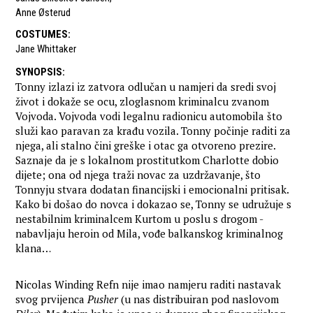
Anne Østerud
COSTUMES
:
Jane Whittaker
SYNOPSIS
:
Tonny izlazi iz zatvora odlučan u namjeri da sredi svoj
život i dokaže se ocu, zloglasnom kriminalcu zvanom
Vojvoda. Vojvoda vodi legalnu radionicu automobila što
služi kao paravan za krađu vozila. Tonny počinje raditi za
njega, ali stalno čini greške i otac ga otvoreno prezire.
Saznaje da je s lokalnom prostitutkom Charlotte dobio
dijete; ona od njega traži novac za uzdržavanje, što
Tonnyju stvara dodatan financijski i emocionalni pritisak.
Kako bi došao do novca i dokazao se, Tonny se udružuje s
nestabilnim kriminalcem Kurtom u poslu s drogom -
nabavljaju heroin od Mila, vođe balkanskog kriminalnog
klana…
Nicolas Winding Refn nije imao namjeru raditi nastavak
svog prvijenca
Pusher
(u nas distribuiran pod naslovom