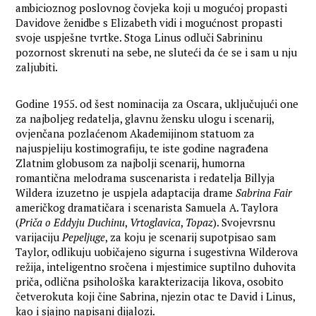
ambicioznog poslovnog čovjeka koji u mogućoj propasti
Davidove ženidbe s Elizabeth vidi i mogućnost propasti
svoje uspješne tvrtke. Stoga Linus odluči Sabrininu
pozornost skrenuti na sebe, ne sluteći da će se i sam u nju
zaljubiti.
Godine 1955. od šest nominacija za Oscara, uključujući one
za najboljeg redatelja, glavnu žensku ulogu i scenarij,
ovjenčana pozlaćenom Akademijinom statuom za
najuspjeliju kostimografiju, te iste godine nagrađena
Zlatnim globusom za najbolji scenarij, humorna
romantična melodrama suscenarista i redatelja Billyja
Wildera izuzetno je uspjela adaptacija drame
Sabrina Fair
američkog dramatičara i scenarista Samuela A. Taylora
(
Priča o Eddyju Duchinu
,
Vrtoglavica
,
Topaz
). Svojevrsnu
varijaciju
Pepeljuge
, za koju je scenarij supotpisao sam
Taylor, odlikuju uobičajeno sigurna i sugestivna Wilderova
režija, inteligentno sročena i mjestimice suptilno duhovita
priča, odlična psihološka karakterizacija likova, osobito
četverokuta koji čine Sabrina, njezin otac te David i Linus,
kao i sjajno napisani dijalozi.