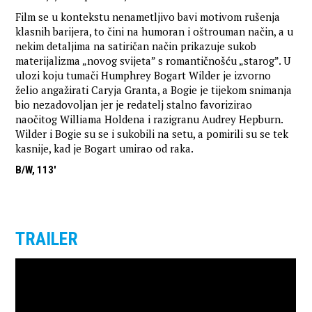
Film se u kontekstu nenametljivo bavi motivom rušenja
klasnih barijera, to čini na humoran i oštrouman način, a u
nekim detaljima na satiričan način prikazuje sukob
materijalizma „novog svijeta” s romantičnošću „starog”. U
ulozi koju tumači Humphrey Bogart Wilder je izvorno
želio angažirati Caryja Granta, a Bogie je tijekom snimanja
bio nezadovoljan jer je redatelj stalno favorizirao
naočitog Williama Holdena i razigranu Audrey Hepburn.
Wilder i Bogie su se i sukobili na setu, a pomirili su se tek
kasnije, kad je Bogart umirao od raka.
B/W, 113'
TRAILER