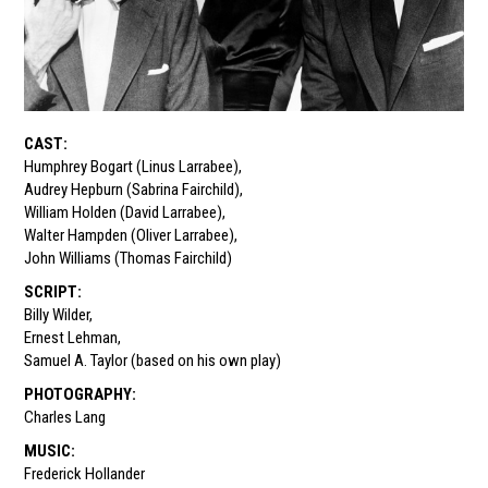
CAST
:
Humphrey Bogart (Linus Larrabee)
,
Audrey Hepburn (Sabrina Fairchild)
,
William Holden (David Larrabee)
,
Walter Hampden (Oliver Larrabee)
,
John Williams (Thomas Fairchild)
SCRIPT
:
Billy Wilder
,
Ernest Lehman
,
Samuel A. Taylor (based on his own play)
PHOTOGRAPHY
:
Charles Lang
MUSIC
:
Frederick Hollander