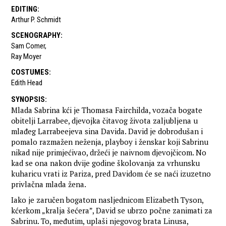
EDITING
:
Arthur P. Schmidt
SCENOGRAPHY
:
Sam Comer
,
Ray Moyer
COSTUMES
:
Edith Head
SYNOPSIS
:
Mlada Sabrina kći je Thomasa Fairchilda, vozača bogate
obitelji Larrabee, djevojka čitavog života zaljubljena u
mlađeg Larrabeejeva sina Davida. David je dobrodušan i
pomalo razmažen neženja, playboy i ženskar koji Sabrinu
nikad nije primjećivao, držeći je naivnom djevojčicom. No
kad se ona nakon dvije godine školovanja za vrhunsku
kuharicu vrati iz Pariza, pred Davidom će se naći izuzetno
privlačna mlada žena.
Iako je zaručen bogatom nasljednicom Elizabeth Tyson,
kćerkom „kralja šećera”, David se ubrzo počne zanimati za
Sabrinu. To, međutim, uplaši njegovog brata Linusa,