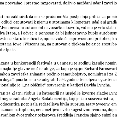
ina posvađao i prestao razgovarati, doživio moždani udar i završio
ati na zaključak da mu se pruža možda posljednja prilika za pomir
 odluči otputovati k njemu u stotinama kilometara udaljeni grad
 Alvin nema ni automobil ni vozačku dozvolu, vid mu je vrlo slab i
 dva štapa, a i odveć je ponosan da bi jednostavno kupio autobusn
esti na staru kosilicu te, njome vukući improviziranu prikolicu, kr
stama Iowe i Wisconsina, na putovanje tijekom kojeg će sresti br
ite ljude.
azana u konkurenciji festivala u Cannesu te godinu kasnije nomin
i najbolje glavne muške uloge, za koju je sjajni Richard Farnsworth
nakon završetka snimanja počinio samoubojstvo, nominiran i za Z
im događajima koji su se odigrali 1994. godine temeljena egzistenci
nalnije je i „najobičnije” ostvarenje u karijeri Davida Lyncha.
an za Zlatni globus i u kategoriji najuspjelije izvorne glazbe Ly
lnog suradnika Angela Badalamentija, koji je kao suscenaristica,
oducentica potpisala redateljeva bivša supruga Mary Sweeny, emo
zmom natopljena, nenametljivo i vrlo sugestivno režirana, dojml
ografijom dvostrukog oskarovca Freddieja Francisa sjajno snimljen