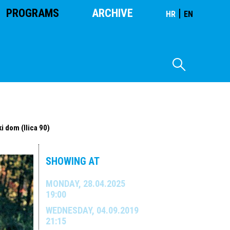
PROGRAMS
ARCHIVE
|
HR
EN
i dom (Ilica 90)
SHOWING AT
MONDAY, 28.04.2025
19:00
WEDNESDAY, 04.09.2019
21:15