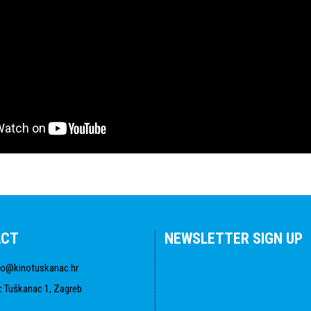
ACT
NEWSLETTER SIGN UP
fo@kinotuskanac.hr
:
Tuškanac 1, Zagreb