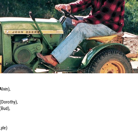
Alvin)
,
(Dorothy)
,
(Bud)
,
Lyle)