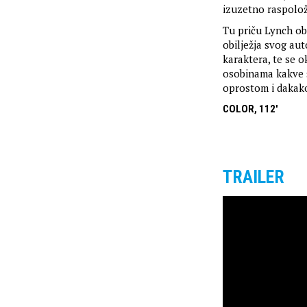
izuzetno raspolož
Tu priču Lynch obr
obilježja svog au
karaktera, te se 
osobinama kakve s
oprostom i dakako
COLOR, 112'
TRAILER