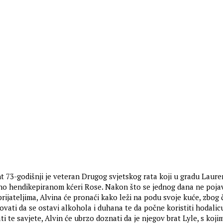
ht 73-godišnji je veteran Drugog svjetskog rata koji u gradu Laur
lno hendikepiranom kćeri Rose. Nakon što se jednog dana ne poja
rijateljima, Alvina će pronaći kako leži na podu svoje kuće, zbog 
tovati da se ostavi alkohola i duhana te da počne koristiti hodali
ti te savjete, Alvin će ubrzo doznati da je njegov brat Lyle, s kojim