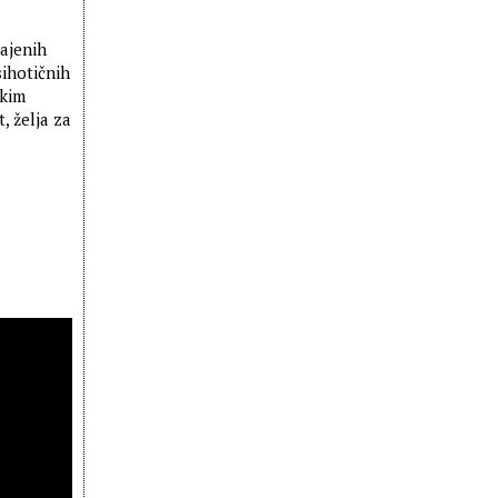
čajenih
sihotičnih
skim
, želja za