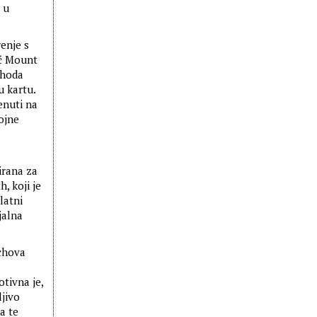
 u
enje s
ić Mount
 hoda
u kartu.
enuti na
ojne
irana za
, koji je
latni
jalna
nchova
tivna je,
jivo
a te