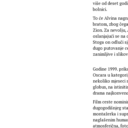
više od deset god
bolnici.
To će Alvina nagn
bratom, zbog čega
Zion. Za nevolju,
oslanjajući se na
Stoga on odluči sj
dugo putovanje ce
zanimljive i slikov
Godine 1999. prik
Oscara u kategorij
nekoliko mjeseci 
globus, na istinit
drama najkonvencio
Film ceste nominir
dugogodišnjeg sta
montažerka i supr
naglašenim humani
atmosferična, fot