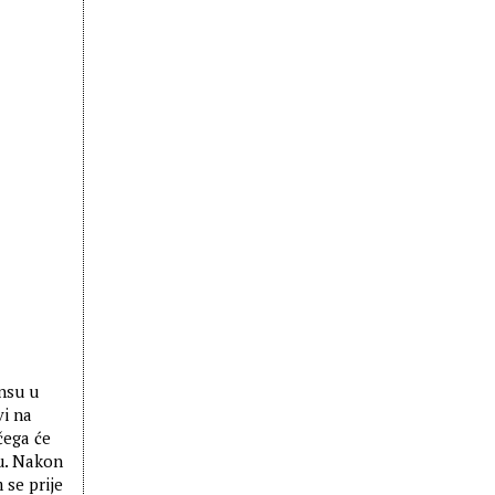
ensu u
vi na
čega će
cu. Nakon
 se prije