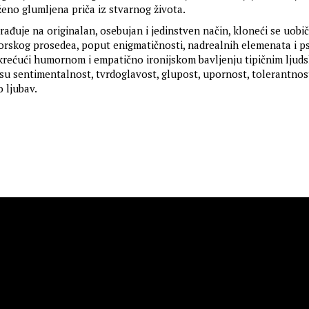
eno glumljena priča iz stvarnog života.
ađuje na originalan, osebujan i jedinstven način, kloneći se uobi
torskog prosedea, poput enigmatičnosti, nadrealnih elemenata i p
okrećući humornom i empatično ironijskom bavljenju tipičnim ljud
u sentimentalnost, tvrdoglavost, glupost, upornost, tolerantnost
 ljubav.