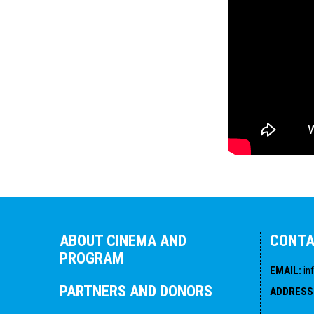
ABOUT CINEMA AND
CONT
PROGRAM
EMAIL
:
in
PARTNERS AND DONORS
ADDRESS