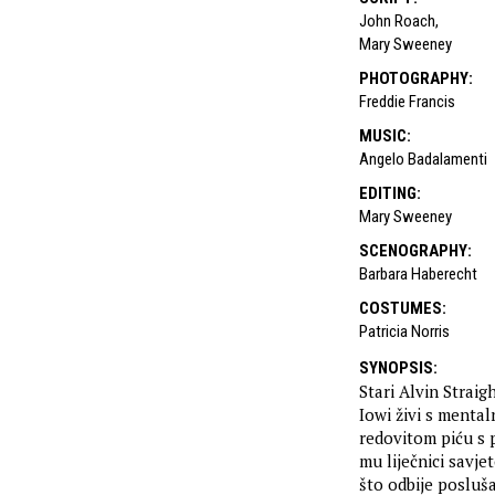
John Roach
,
Mary Sweeney
PHOTOGRAPHY
:
Freddie Francis
MUSIC
:
Angelo Badalamenti
EDITING
:
Mary Sweeney
SCENOGRAPHY
:
Barbara Haberecht
COSTUMES
:
Patricia Norris
SYNOPSIS
:
Stari Alvin Straig
Iowi živi s menta
redovitom piću s p
mu liječnici savje
što odbije posluša