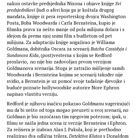
nakon ostavke predsjednika Nixona i objave knjige
Svi
predsjednikovi ljudi
o aferi koja ga je koštala drugog
mandata, knjige iz pera reporterskog dvojca Washington
Posta, Boba Woodwarda i Carla Bernsteina, kupio je
filmska prava za nešto manje od pola milijuna dolara i s
idejom da prema njoj snimi film s budžetom od pet
milijuna. Za adaptaciju knjige angažirao je Williama
Goldmana, dobitnika Oscara za scenarij
Butcha Cassidyja i
Sundancea Kida
, (post)vesterna s kojim se Redford
proslavio, no nije bio zadovoljan prvom verzijom
Goldmanova scenarija. Stoga je zatražio mišljenje samih
Woodwarda i Bernsteina kojima se scenarij također nije
svidio, a Bernstein je uz pomoć svoje tadašnje djevojke i
buduće poznate hollywoodske autorice Nore Ephron
napisao vlastitu verziju.
Redford je njihovu inačicu pokazao Goldmanu sugerirajući
mu da bi nešto od toga mogao preuzeti u svoj scenarij, no
Goldman je bio razočaran tim njegovim potezom; ipak, u
filmu se našla jedna scena iz verzije Bernsteina i Ephron.
Za režisera je izabran Alan J. Pakula, koji je prethodno
realizirao dva odlična trilera,
Detektiva Klutea
s Donaldom