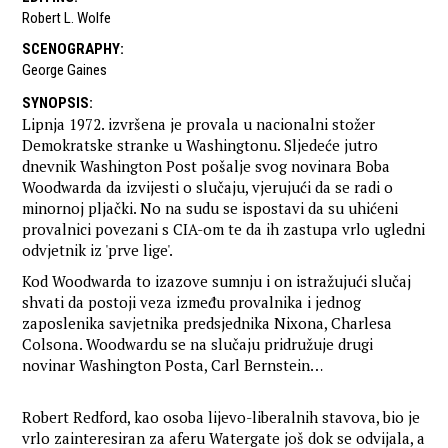
Robert L. Wolfe
SCENOGRAPHY
:
George Gaines
SYNOPSIS
:
Lipnja 1972. izvršena je provala u nacionalni stožer
Demokratske stranke u Washingtonu. Sljedeće jutro
dnevnik Washington Post pošalje svog novinara Boba
Woodwarda da izvijesti o slučaju, vjerujući da se radi o
minornoj pljački. No na sudu se ispostavi da su uhićeni
provalnici povezani s CIA-om te da ih zastupa vrlo ugledni
odvjetnik iz 'prve lige'.
Kod Woodwarda to izazove sumnju i on istražujući slučaj
shvati da postoji veza između provalnika i jednog
zaposlenika savjetnika predsjednika Nixona, Charlesa
Colsona. Woodwardu se na slučaju pridružuje drugi
novinar Washington Posta, Carl Bernstein…
Robert Redford, kao osoba lijevo-liberalnih stavova, bio je
vrlo zainteresiran za aferu Watergate još dok se odvijala, a