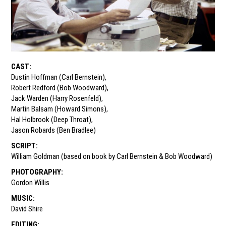
CAST
:
Dustin Hoffman (Carl Bernstein)
,
Robert Redford (Bob Woodward)
,
Jack Warden (Harry Rosenfeld)
,
Martin Balsam (Howard Simons)
,
Hal Holbrook (Deep Throat)
,
Jason Robards (Ben Bradlee)
SCRIPT
:
William Goldman (based on book by Carl Bernstein & Bob Woodward)
PHOTOGRAPHY
:
Gordon Willis
MUSIC
:
David Shire
EDITING
: