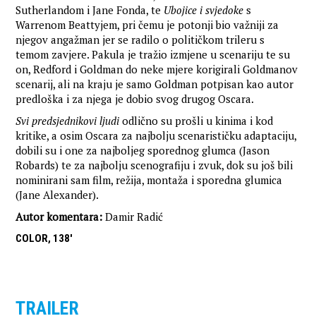
Sutherlandom i Jane Fonda, te
Ubojice i svjedoke
s
Warrenom Beattyjem, pri čemu je potonji bio važniji za
njegov angažman jer se radilo o političkom trileru s
temom zavjere. Pakula je tražio izmjene u scenariju te su
on, Redford i Goldman do neke mjere korigirali Goldmanov
scenarij, ali na kraju je samo Goldman potpisan kao autor
predloška i za njega je dobio svog drugog Oscara.
Svi predsjednikovi ljudi
odlično su prošli u kinima i kod
kritike, a osim Oscara za najbolju scenarističku adaptaciju,
dobili su i one za najboljeg sporednog glumca (Jason
Robards) te za najbolju scenografiju i zvuk, dok su još bili
nominirani sam film, režija, montaža i sporedna glumica
(Jane Alexander).
Autor komentara:
Damir Radić
COLOR, 138'
TRAILER